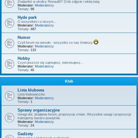
Znalazłeś w okolicy Renault5? Zrób zdjęcie i wklej tutaj.
Moderator:
Moderatorzy
Tematy:
98
Hyde park
O wszystkim i o niczym...
Moderator:
Moderatorzy
Tematy:
487
Humor
Czyli forum na wesoło - wszystko co nas śmieszy
Moderator:
Moderatorzy
Tematy:
133
Hobby
Czym jeszcze się zajmujesz, interesujesz...
Moderator:
Moderatorzy
Tematy:
45
Klub
Lista klubowa
Lista klubowiczów.
Moderator:
Moderatorzy
Tematy:
1
Sprawy organizacyjne
Uwagi dot. działania forum, propozycje zmian. Wszystkie uwagi i propozycje
traktujemy bardzo poważnie.
Moderator:
Moderatorzy
Tematy:
24
Gadżety