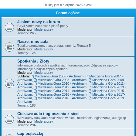
Dzisiaj jest 8 sierpnia 2026, 03:41
Forum ogólne
Jestem nowy na forum
Czyli zanim zaczniesz pisać posty...
Moderator:
Moderatorzy
Tematy:
265
Nasze, inne auta
Tutaj prezentujemy nasze auta, inne niż Renault 5
Moderator:
Moderatorzy
Tematy:
128
Spotkania / Zloty
Informacje o zlotach i spotkaniach forumowiczów. Zdjęcia ze spotów.
Informacje o najbliższych spotach
Moderator:
Moderatorzy
Subfora:
Miedziana Góra 2006 - Archiwum
,
Miedziana Góra 2007 -
Archiwum
,
Miedziana Góra 2008 - Archiwum
,
Miedziana Góra 2009 -
Archiwum
,
Miedziana Góra 2010 - Archiwum
,
Miedziana Góra 2011 -
Archiwum
,
Miedziana Góra 2012 - Archiwum
,
Miedziana Góra 2013 -
Archiwum
,
Miedziana Góra 2014 - Archiwum
,
Miedziana Góra 2015 -
Archiwum
,
Miedziana Góra 2016 - Archiwum
,
Miedziana Góra 2017-
Archiwum
,
Miedziana Góra 2018 - Archiwum
,
Miedziana Góra 2019 -
Archiwum
Tematy:
188
Ciekawe auta i ogloszenia z sieci
Wrzucamy tutaj auta znalezione w sieci, multimedia, ogloszenia, aukcje itp...
Moderator:
Moderatorzy
Tematy:
294
Łap piąteczkę