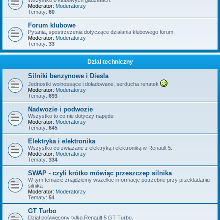
Wszystko o klubowych gadżetach.
Moderator:
Moderatorzy
Tematy:
60
Forum klubowe
Pytania, spostrzeżenia dotyczące działania klubowego forum.
Moderator:
Moderatorzy
Tematy:
33
Dział techniczny
Silniki benzynowe i Diesla
Jednostki wolnossące i doładowane, serducha renatek
Moderator:
Moderatorzy
Tematy:
693
Nadwozie i podwozie
Wszystko to co nie dotyczy napędu
Moderator:
Moderatorzy
Tematy:
645
Elektryka i elektronika
Wszystko co związane z elektryką i elektroniką w Renault 5.
Moderator:
Moderatorzy
Tematy:
334
SWAP - czyli krótko mówiąc przeszczep silnika
W tym temacie znajdziemy wszelkie informacje potrzebne przy przekładaniu
silnika
Moderator:
Moderatorzy
Tematy:
54
GT Turbo
Dział poświęcony tylko Renault 5 GT Turbo.