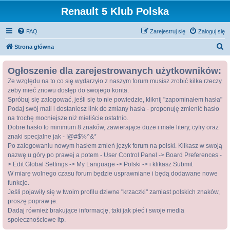
Renault 5 Klub Polska
FAQ
Zarejestruj się
Zaloguj się
S
Strona główna
z
Ogłoszenie dla zarejestrowanych użytkowników:
u
Ze względu na to co się wydarzyło z naszym forum musisz zrobić kilka rzeczy
k
żeby mieć znowu dostęp do swojego konta.
a
Spróbuj się zalogować, jeśli się to nie powiedzie, kliknij "zapominałem hasła"
j
Podaj swój mail i dostaniesz link do zmiany hasła - proponuję zmienić hasło
na trochę mocniejsze niż mieliście ostatnio.
Dobre hasło to minimum 8 znaków, zawierające duże i małe litery, cyfry oraz
znaki specjalne jak - !@#$%^&*
Po zalogowaniu nowym hasłem zmień język forum na polski. Klikasz w swoją
nazwę u góry po prawej a potem - User Control Panel -> Board Preferences -
> Edit Global Settings -> My Language -> Polski -> i klikasz Submit
W miarę wolnego czasu forum będzie usprawniane i będą dodawane nowe
funkcje.
Jeśli pojawiły się w twoim profilu dziwne "krzaczki" zamiast polskich znaków,
proszę popraw je.
Dadaj również brakujące informację, taki jak płeć i swoje media
społecznościowe itp.