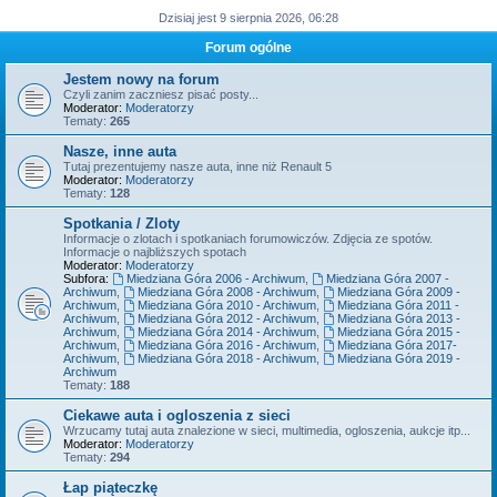
Dzisiaj jest 9 sierpnia 2026, 06:28
Forum ogólne
Jestem nowy na forum
Czyli zanim zaczniesz pisać posty...
Moderator:
Moderatorzy
Tematy:
265
Nasze, inne auta
Tutaj prezentujemy nasze auta, inne niż Renault 5
Moderator:
Moderatorzy
Tematy:
128
Spotkania / Zloty
Informacje o zlotach i spotkaniach forumowiczów. Zdjęcia ze spotów.
Informacje o najbliższych spotach
Moderator:
Moderatorzy
Subfora:
Miedziana Góra 2006 - Archiwum
,
Miedziana Góra 2007 -
Archiwum
,
Miedziana Góra 2008 - Archiwum
,
Miedziana Góra 2009 -
Archiwum
,
Miedziana Góra 2010 - Archiwum
,
Miedziana Góra 2011 -
Archiwum
,
Miedziana Góra 2012 - Archiwum
,
Miedziana Góra 2013 -
Archiwum
,
Miedziana Góra 2014 - Archiwum
,
Miedziana Góra 2015 -
Archiwum
,
Miedziana Góra 2016 - Archiwum
,
Miedziana Góra 2017-
Archiwum
,
Miedziana Góra 2018 - Archiwum
,
Miedziana Góra 2019 -
Archiwum
Tematy:
188
Ciekawe auta i ogloszenia z sieci
Wrzucamy tutaj auta znalezione w sieci, multimedia, ogloszenia, aukcje itp...
Moderator:
Moderatorzy
Tematy:
294
Łap piąteczkę