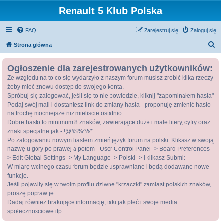
Renault 5 Klub Polska
FAQ
Zarejestruj się
Zaloguj się
S
Strona główna
z
Ogłoszenie dla zarejestrowanych użytkowników:
u
Ze względu na to co się wydarzyło z naszym forum musisz zrobić kilka rzeczy
k
żeby mieć znowu dostęp do swojego konta.
a
Spróbuj się zalogować, jeśli się to nie powiedzie, kliknij "zapominałem hasła"
j
Podaj swój mail i dostaniesz link do zmiany hasła - proponuję zmienić hasło
na trochę mocniejsze niż mieliście ostatnio.
Dobre hasło to minimum 8 znaków, zawierające duże i małe litery, cyfry oraz
znaki specjalne jak - !@#$%^&*
Po zalogowaniu nowym hasłem zmień język forum na polski. Klikasz w swoją
nazwę u góry po prawej a potem - User Control Panel -> Board Preferences -
> Edit Global Settings -> My Language -> Polski -> i klikasz Submit
W miarę wolnego czasu forum będzie usprawniane i będą dodawane nowe
funkcje.
Jeśli pojawiły się w twoim profilu dziwne "krzaczki" zamiast polskich znaków,
proszę popraw je.
Dadaj również brakujące informację, taki jak płeć i swoje media
społecznościowe itp.