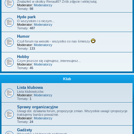
Znalazłeś w okolicy Renault5? Zrób zdjęcie i wklej tutaj.
Moderator:
Moderatorzy
Tematy:
98
Hyde park
O wszystkim i o niczym...
Moderator:
Moderatorzy
Tematy:
487
Humor
Czyli forum na wesoło - wszystko co nas śmieszy
Moderator:
Moderatorzy
Tematy:
133
Hobby
Czym jeszcze się zajmujesz, interesujesz...
Moderator:
Moderatorzy
Tematy:
45
Klub
Lista klubowa
Lista klubowiczów.
Moderator:
Moderatorzy
Tematy:
1
Sprawy organizacyjne
Uwagi dot. działania forum, propozycje zmian. Wszystkie uwagi i propozycje
traktujemy bardzo poważnie.
Moderator:
Moderatorzy
Tematy:
24
Gadżety