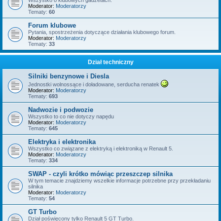
Wszystko o klubowych gadżetach.
Moderator:
Moderatorzy
Tematy:
60
Forum klubowe
Pytania, spostrzeżenia dotyczące działania klubowego forum.
Moderator:
Moderatorzy
Tematy:
33
Dział techniczny
Silniki benzynowe i Diesla
Jednostki wolnossące i doładowane, serducha renatek
Moderator:
Moderatorzy
Tematy:
693
Nadwozie i podwozie
Wszystko to co nie dotyczy napędu
Moderator:
Moderatorzy
Tematy:
645
Elektryka i elektronika
Wszystko co związane z elektryką i elektroniką w Renault 5.
Moderator:
Moderatorzy
Tematy:
334
SWAP - czyli krótko mówiąc przeszczep silnika
W tym temacie znajdziemy wszelkie informacje potrzebne przy przekładaniu
silnika
Moderator:
Moderatorzy
Tematy:
54
GT Turbo
Dział poświęcony tylko Renault 5 GT Turbo.