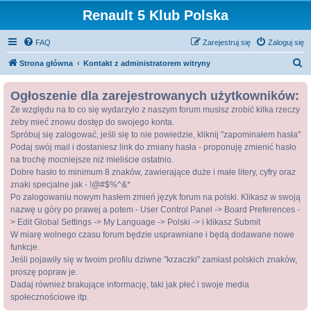
Renault 5 Klub Polska
FAQ
Zarejestruj się
Zaloguj się
S
Strona główna
Kontakt z administratorem witryny
z
Ogłoszenie dla zarejestrowanych użytkowników:
u
Ze względu na to co się wydarzyło z naszym forum musisz zrobić kilka rzeczy
k
żeby mieć znowu dostęp do swojego konta.
a
Spróbuj się zalogować, jeśli się to nie powiedzie, kliknij "zapominałem hasła"
j
Podaj swój mail i dostaniesz link do zmiany hasła - proponuję zmienić hasło
na trochę mocniejsze niż mieliście ostatnio.
Dobre hasło to minimum 8 znaków, zawierające duże i małe litery, cyfry oraz
znaki specjalne jak - !@#$%^&*
Po zalogowaniu nowym hasłem zmień język forum na polski. Klikasz w swoją
nazwę u góry po prawej a potem - User Control Panel -> Board Preferences -
> Edit Global Settings -> My Language -> Polski -> i klikasz Submit
W miarę wolnego czasu forum będzie usprawniane i będą dodawane nowe
funkcje.
Jeśli pojawiły się w twoim profilu dziwne "krzaczki" zamiast polskich znaków,
proszę popraw je.
Dadaj również brakujące informację, taki jak płeć i swoje media
społecznościowe itp.