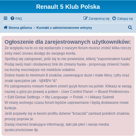
Renault 5 Klub Polska
FAQ
Zarejestruj się
Zaloguj się
S
Strona główna
Kontakt z administratorem witryny
z
Ogłoszenie dla zarejestrowanych użytkowników:
u
Ze względu na to co się wydarzyło z naszym forum musisz zrobić kilka rzeczy
k
żeby mieć znowu dostęp do swojego konta.
a
Spróbuj się zalogować, jeśli się to nie powiedzie, kliknij "zapominałem hasła"
j
Podaj swój mail i dostaniesz link do zmiany hasła - proponuję zmienić hasło
na trochę mocniejsze niż mieliście ostatnio.
Dobre hasło to minimum 8 znaków, zawierające duże i małe litery, cyfry oraz
znaki specjalne jak - !@#$%^&*
Po zalogowaniu nowym hasłem zmień język forum na polski. Klikasz w swoją
nazwę u góry po prawej a potem - User Control Panel -> Board Preferences -
> Edit Global Settings -> My Language -> Polski -> i klikasz Submit
W miarę wolnego czasu forum będzie usprawniane i będą dodawane nowe
funkcje.
Jeśli pojawiły się w twoim profilu dziwne "krzaczki" zamiast polskich znaków,
proszę popraw je.
Dadaj również brakujące informację, taki jak płeć i swoje media
społecznościowe itp.