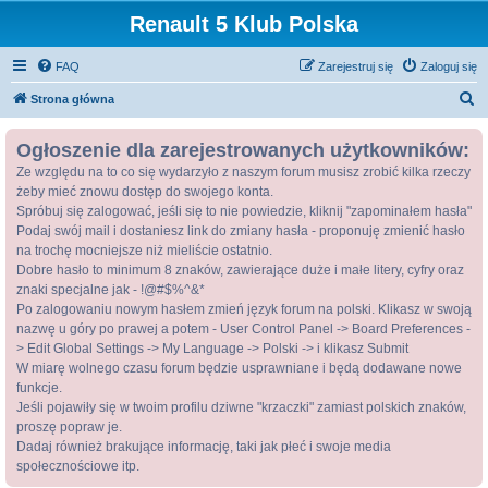
Renault 5 Klub Polska
FAQ
Zarejestruj się
Zaloguj się
S
Strona główna
z
Ogłoszenie dla zarejestrowanych użytkowników:
u
Ze względu na to co się wydarzyło z naszym forum musisz zrobić kilka rzeczy
k
żeby mieć znowu dostęp do swojego konta.
a
Spróbuj się zalogować, jeśli się to nie powiedzie, kliknij "zapominałem hasła"
j
Podaj swój mail i dostaniesz link do zmiany hasła - proponuję zmienić hasło
na trochę mocniejsze niż mieliście ostatnio.
Dobre hasło to minimum 8 znaków, zawierające duże i małe litery, cyfry oraz
znaki specjalne jak - !@#$%^&*
Po zalogowaniu nowym hasłem zmień język forum na polski. Klikasz w swoją
nazwę u góry po prawej a potem - User Control Panel -> Board Preferences -
> Edit Global Settings -> My Language -> Polski -> i klikasz Submit
W miarę wolnego czasu forum będzie usprawniane i będą dodawane nowe
funkcje.
Jeśli pojawiły się w twoim profilu dziwne "krzaczki" zamiast polskich znaków,
proszę popraw je.
Dadaj również brakujące informację, taki jak płeć i swoje media
społecznościowe itp.