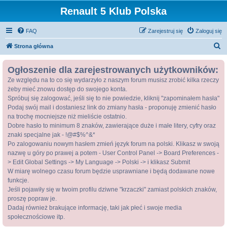
Renault 5 Klub Polska
FAQ
Zarejestruj się
Zaloguj się
S
Strona główna
z
Ogłoszenie dla zarejestrowanych użytkowników:
u
Ze względu na to co się wydarzyło z naszym forum musisz zrobić kilka rzeczy
k
żeby mieć znowu dostęp do swojego konta.
a
Spróbuj się zalogować, jeśli się to nie powiedzie, kliknij "zapominałem hasła"
j
Podaj swój mail i dostaniesz link do zmiany hasła - proponuję zmienić hasło
na trochę mocniejsze niż mieliście ostatnio.
Dobre hasło to minimum 8 znaków, zawierające duże i małe litery, cyfry oraz
znaki specjalne jak - !@#$%^&*
Po zalogowaniu nowym hasłem zmień język forum na polski. Klikasz w swoją
nazwę u góry po prawej a potem - User Control Panel -> Board Preferences -
> Edit Global Settings -> My Language -> Polski -> i klikasz Submit
W miarę wolnego czasu forum będzie usprawniane i będą dodawane nowe
funkcje.
Jeśli pojawiły się w twoim profilu dziwne "krzaczki" zamiast polskich znaków,
proszę popraw je.
Dadaj również brakujące informację, taki jak płeć i swoje media
społecznościowe itp.