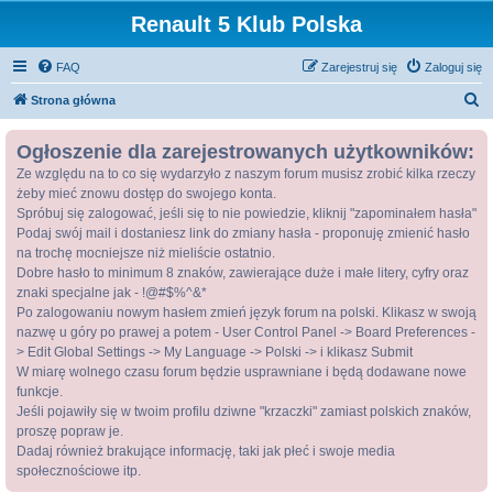
Renault 5 Klub Polska
FAQ
Zarejestruj się
Zaloguj się
S
Strona główna
z
Ogłoszenie dla zarejestrowanych użytkowników:
u
Ze względu na to co się wydarzyło z naszym forum musisz zrobić kilka rzeczy
k
żeby mieć znowu dostęp do swojego konta.
a
Spróbuj się zalogować, jeśli się to nie powiedzie, kliknij "zapominałem hasła"
j
Podaj swój mail i dostaniesz link do zmiany hasła - proponuję zmienić hasło
na trochę mocniejsze niż mieliście ostatnio.
Dobre hasło to minimum 8 znaków, zawierające duże i małe litery, cyfry oraz
znaki specjalne jak - !@#$%^&*
Po zalogowaniu nowym hasłem zmień język forum na polski. Klikasz w swoją
nazwę u góry po prawej a potem - User Control Panel -> Board Preferences -
> Edit Global Settings -> My Language -> Polski -> i klikasz Submit
W miarę wolnego czasu forum będzie usprawniane i będą dodawane nowe
funkcje.
Jeśli pojawiły się w twoim profilu dziwne "krzaczki" zamiast polskich znaków,
proszę popraw je.
Dadaj również brakujące informację, taki jak płeć i swoje media
społecznościowe itp.