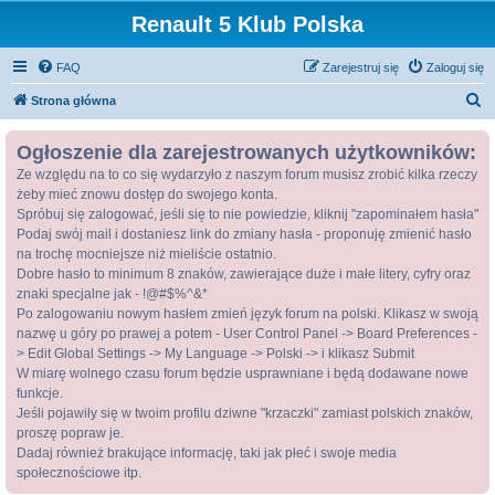
Renault 5 Klub Polska
FAQ
Zarejestruj się
Zaloguj się
S
Strona główna
z
Ogłoszenie dla zarejestrowanych użytkowników:
u
Ze względu na to co się wydarzyło z naszym forum musisz zrobić kilka rzeczy
k
żeby mieć znowu dostęp do swojego konta.
a
Spróbuj się zalogować, jeśli się to nie powiedzie, kliknij "zapominałem hasła"
j
Podaj swój mail i dostaniesz link do zmiany hasła - proponuję zmienić hasło
na trochę mocniejsze niż mieliście ostatnio.
Dobre hasło to minimum 8 znaków, zawierające duże i małe litery, cyfry oraz
znaki specjalne jak - !@#$%^&*
Po zalogowaniu nowym hasłem zmień język forum na polski. Klikasz w swoją
nazwę u góry po prawej a potem - User Control Panel -> Board Preferences -
> Edit Global Settings -> My Language -> Polski -> i klikasz Submit
W miarę wolnego czasu forum będzie usprawniane i będą dodawane nowe
funkcje.
Jeśli pojawiły się w twoim profilu dziwne "krzaczki" zamiast polskich znaków,
proszę popraw je.
Dadaj również brakujące informację, taki jak płeć i swoje media
społecznościowe itp.