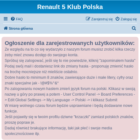
Renault 5 Klub Polska
FAQ
Zarejestruj się
Zaloguj się
S
Strona główna
z
Ogłoszenie dla zarejestrowanych użytkowników:
u
Ze względu na to co się wydarzyło z naszym forum musisz zrobić kilka rzeczy
k
żeby mieć znowu dostęp do swojego konta.
a
Spróbuj się zalogować, jeśli się to nie powiedzie, kliknij "zapominałem hasła"
j
Podaj swój mail i dostaniesz link do zmiany hasła - proponuję zmienić hasło
na trochę mocniejsze niż mieliście ostatnio.
Dobre hasło to minimum 8 znaków, zawierające duże i małe litery, cyfry oraz
znaki specjalne jak - !@#$%^&*
Po zalogowaniu nowym hasłem zmień język forum na polski. Klikasz w swoją
nazwę u góry po prawej a potem - User Control Panel -> Board Preferences -
> Edit Global Settings -> My Language -> Polski -> i klikasz Submit
W miarę wolnego czasu forum będzie usprawniane i będą dodawane nowe
funkcje.
Jeśli pojawiły się w twoim profilu dziwne "krzaczki" zamiast polskich znaków,
proszę popraw je.
Dadaj również brakujące informację, taki jak płeć i swoje media
społecznościowe itp.