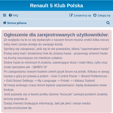
Renault 5 Klub Polska
FAQ
Zarejestruj się
Zaloguj się
S
Strona główna
z
Ogłoszenie dla zarejestrowanych użytkowników:
u
Ze względu na to co się wydarzyło z naszym forum musisz zrobić kilka rzeczy
k
żeby mieć znowu dostęp do swojego konta.
a
Spróbuj się zalogować, jeśli się to nie powiedzie, kliknij "zapominałem hasła"
j
Podaj swój mail i dostaniesz link do zmiany hasła - proponuję zmienić hasło
na trochę mocniejsze niż mieliście ostatnio.
Dobre hasło to minimum 8 znaków, zawierające duże i małe litery, cyfry oraz
znaki specjalne jak - !@#$%^&*
Po zalogowaniu nowym hasłem zmień język forum na polski. Klikasz w swoją
nazwę u góry po prawej a potem - User Control Panel -> Board Preferences -
> Edit Global Settings -> My Language -> Polski -> i klikasz Submit
W miarę wolnego czasu forum będzie usprawniane i będą dodawane nowe
funkcje.
Jeśli pojawiły się w twoim profilu dziwne "krzaczki" zamiast polskich znaków,
proszę popraw je.
Dadaj również brakujące informację, taki jak płeć i swoje media
społecznościowe itp.