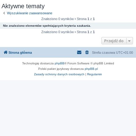
Aktywne tematy
Wyszukiwanie zaawansowane
Znaleziono 0 wyników • Strona
1
z
1
Nie znaleziono elementów spełniających kryteria szukania.
Znaleziono 0 wyników • Strona
1
z
1
Przejdź do
Strona główna
Strefa czasowa
UTC+01:00
Technologię dostarcza
phpBB
® Forum Software © phpBB Limited
Polski pakiet językowy dostarcza
phpBB.pl
Zasady ochrony danych osobowych
|
Regulamin