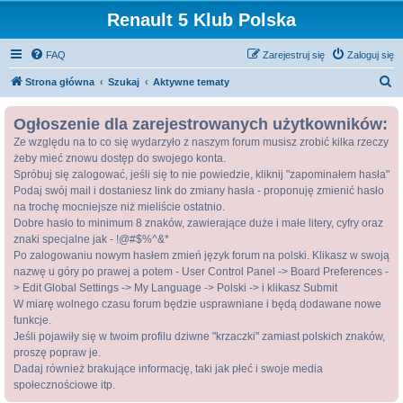
Renault 5 Klub Polska
FAQ
Zarejestruj się
Zaloguj się
S
Strona główna
Szukaj
Aktywne tematy
z
Ogłoszenie dla zarejestrowanych użytkowników:
u
Ze względu na to co się wydarzyło z naszym forum musisz zrobić kilka rzeczy
k
żeby mieć znowu dostęp do swojego konta.
a
Spróbuj się zalogować, jeśli się to nie powiedzie, kliknij "zapominałem hasła"
j
Podaj swój mail i dostaniesz link do zmiany hasła - proponuję zmienić hasło
na trochę mocniejsze niż mieliście ostatnio.
Dobre hasło to minimum 8 znaków, zawierające duże i małe litery, cyfry oraz
znaki specjalne jak - !@#$%^&*
Po zalogowaniu nowym hasłem zmień język forum na polski. Klikasz w swoją
nazwę u góry po prawej a potem - User Control Panel -> Board Preferences -
> Edit Global Settings -> My Language -> Polski -> i klikasz Submit
W miarę wolnego czasu forum będzie usprawniane i będą dodawane nowe
funkcje.
Jeśli pojawiły się w twoim profilu dziwne "krzaczki" zamiast polskich znaków,
proszę popraw je.
Dadaj również brakujące informację, taki jak płeć i swoje media
społecznościowe itp.