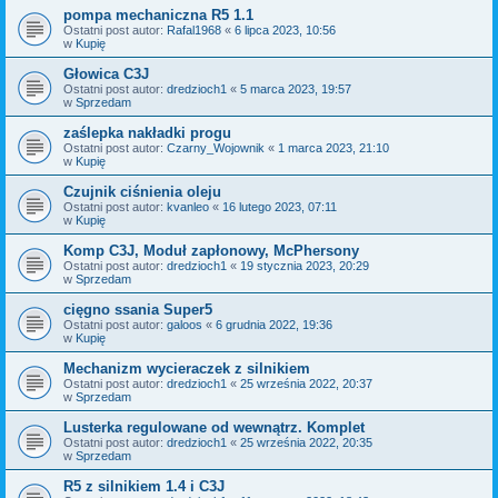
pompa mechaniczna R5 1.1
Ostatni post autor:
Rafal1968
«
6 lipca 2023, 10:56
w
Kupię
Głowica C3J
Ostatni post autor:
dredzioch1
«
5 marca 2023, 19:57
w
Sprzedam
zaślepka nakładki progu
Ostatni post autor:
Czarny_Wojownik
«
1 marca 2023, 21:10
w
Kupię
Czujnik ciśnienia oleju
Ostatni post autor:
kvanleo
«
16 lutego 2023, 07:11
w
Kupię
Komp C3J, Moduł zapłonowy, McPhersony
Ostatni post autor:
dredzioch1
«
19 stycznia 2023, 20:29
w
Sprzedam
cięgno ssania Super5
Ostatni post autor:
galoos
«
6 grudnia 2022, 19:36
w
Kupię
Mechanizm wycieraczek z silnikiem
Ostatni post autor:
dredzioch1
«
25 września 2022, 20:37
w
Sprzedam
Lusterka regulowane od wewnątrz. Komplet
Ostatni post autor:
dredzioch1
«
25 września 2022, 20:35
w
Sprzedam
R5 z silnikiem 1.4 i C3J