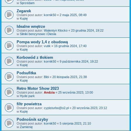
w
Sprzedam
Zegarek
Ostatni post autor:
kornik50
«
2 maja 2025, 08:49
w
Kupię
Idealne wnętrze
Ostatni post autor:
Walentyn Klocko
«
23 grudnia 2024, 19:22
w
Silniki benzynowe i Diesla
Pompa wody 1,4 z obudową
Ostatni post autor:
vutik
«
16 grudnia 2024, 17:40
w
Kupię
Korbowód z tłokiem
Ostatni post autor:
kornik50
«
9 października 2024, 19:22
w
Kupię
Podsufitka
Ostatni post autor:
Bibi
«
20 listopada 2023, 21:38
w
Kupię
Retro Motor Show 2023
Ostatni post autor:
Andzia
«
25 września 2023, 13:00
w
Hyde park
filtr powietrza
Ostatni post autor:
cypisturbo@o2.pl
«
20 września 2023, 23:12
w
Kupię
Podnośnik szyby
Ostatni post autor:
kornik50
«
5 sierpnia 2023, 21:10
w
Zamienię