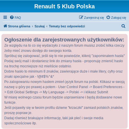
Renault 5 Klub Polska
FAQ
Zarejestruj się
Zaloguj się
S
Strona główna
Szukaj
Tematy bez odpowiedzi
z
Ogłoszenie dla zarejestrowanych użytkowników:
u
Ze względu na to co się wydarzyło z naszym forum musisz zrobić kilka rzeczy
k
żeby mieć znowu dostęp do swojego konta.
a
Spróbuj się zalogować, jeśli się to nie powiedzie, kliknij "zapominałem hasła"
j
Podaj swój mail i dostaniesz link do zmiany hasła - proponuję zmienić hasło
na trochę mocniejsze niż mieliście ostatnio.
Dobre hasło to minimum 8 znaków, zawierające duże i małe litery, cyfry oraz
znaki specjalne jak - !@#$%^&*
Po zalogowaniu nowym hasłem zmień język forum na polski. Klikasz w swoją
nazwę u góry po prawej a potem - User Control Panel -> Board Preferences -
> Edit Global Settings -> My Language -> Polski -> i klikasz Submit
W miarę wolnego czasu forum będzie usprawniane i będą dodawane nowe
funkcje.
Jeśli pojawiły się w twoim profilu dziwne "krzaczki" zamiast polskich znaków,
proszę popraw je.
Dadaj również brakujące informację, taki jak płeć i swoje media
społecznościowe itp.