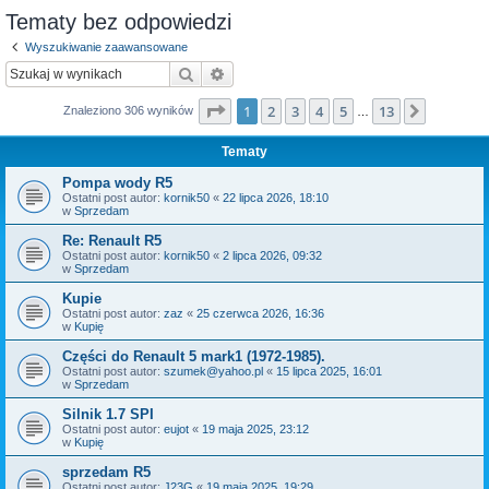
Tematy bez odpowiedzi
Wyszukiwanie zaawansowane
Szukaj
Wyszukiwanie zaawansowane
Strona
1
z
13
1
2
3
4
5
13
Następn
Znaleziono 306 wyników
…
Tematy
Pompa wody R5
Ostatni post autor:
kornik50
«
22 lipca 2026, 18:10
w
Sprzedam
Re: Renault R5
Ostatni post autor:
kornik50
«
2 lipca 2026, 09:32
w
Sprzedam
Kupie
Ostatni post autor:
zaz
«
25 czerwca 2026, 16:36
w
Kupię
Części do Renault 5 mark1 (1972-1985).
Ostatni post autor:
szumek@yahoo.pl
«
15 lipca 2025, 16:01
w
Sprzedam
Silnik 1.7 SPI
Ostatni post autor:
eujot
«
19 maja 2025, 23:12
w
Kupię
sprzedam R5
Ostatni post autor:
J23G
«
19 maja 2025, 19:29