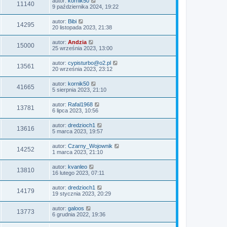
autor:
kornik50
11140
9 października 2024, 19:22
autor:
Bibi
14295
20 listopada 2023, 21:38
autor:
Andzia
15000
25 września 2023, 13:00
autor:
cypisturbo@o2.pl
13561
20 września 2023, 23:12
autor:
kornik50
41665
5 sierpnia 2023, 21:10
autor:
Rafal1968
13781
6 lipca 2023, 10:56
autor:
dredzioch1
13616
5 marca 2023, 19:57
autor:
Czarny_Wojownik
14252
1 marca 2023, 21:10
autor:
kvanleo
13810
16 lutego 2023, 07:11
autor:
dredzioch1
14179
19 stycznia 2023, 20:29
autor:
galoos
13773
6 grudnia 2022, 19:36