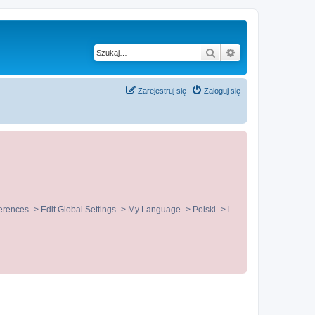
Szukaj
Wyszukiwanie z
Zarejestruj się
Zaloguj się
ences -> Edit Global Settings -> My Language -> Polski -> i