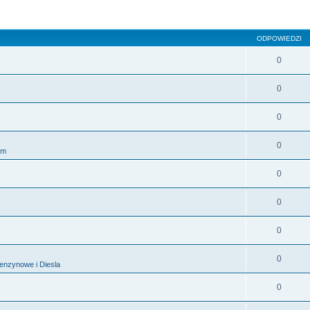
sowane
ODPOWIEDZI
0
0
0
0
am
0
0
0
0
 benzynowe i Diesla
0