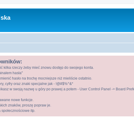
lska
kowników:
ić kilka rzeczy żeby mieć znowu dostęp do swojego konta.
ominałem hasła"
mienić hasło na trochę mocniejsze niż mieliście ostatnio.
ry, cyfry oraz znaki specjalne jak - !@#$%^&*
kasz w swoją nazwę u góry po prawej a potem - User Control Panel -> Board Prefer
awane nowe funkcje.
lskich znaków, proszę popraw je.
a społecznościowe itp.