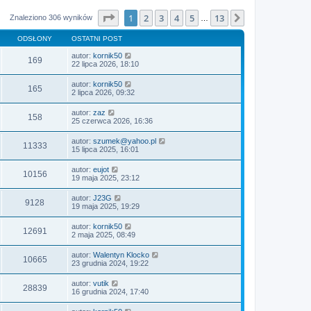
Strona
1
z
13
1
2
3
4
5
13
Następna
Znaleziono 306 wyników
…
ODSŁONY
OSTATNI POST
autor:
kornik50
169
22 lipca 2026, 18:10
autor:
kornik50
165
2 lipca 2026, 09:32
autor:
zaz
158
25 czerwca 2026, 16:36
autor:
szumek@yahoo.pl
11333
15 lipca 2025, 16:01
autor:
eujot
10156
19 maja 2025, 23:12
autor:
J23G
9128
19 maja 2025, 19:29
autor:
kornik50
12691
2 maja 2025, 08:49
autor:
Walentyn Klocko
10665
23 grudnia 2024, 19:22
autor:
vutik
28839
16 grudnia 2024, 17:40