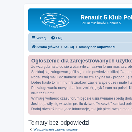
Renault 5 Klub Po
Forum miłośników Renault 5
Więcej…
FAQ
Strona główna
Szukaj
Tematy bez odpowiedzi
Ogłoszenie dla zarejestrowanych użyt
Ze względu na to co się wydarzyło z naszym forum musisz zrob
Spróbuj się zalogować, jeśli się to nie powiedzie, kliknij "zap
Podaj swój mail i dostaniesz link do zmiany hasła - proponuję z
Dobre hasło to minimum 8 znaków, zawierające duże i małe lite
Po zalogowaniu nowym hasłem zmień język forum na polski. Kli
klikasz Submit
W miarę wolnego czasu forum będzie usprawniane i będą dod
Jeśli pojawiły się w twoim profilu dziwne "krzaczki" zamiast po
Dadaj również brakujące informację, taki jak płeć i swoje medi
Tematy bez odpowiedzi
Wyszukiwanie zaawansowane