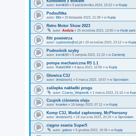
Korbowód z tłokiem
autor:
kornik50
»
9 października 2024, 19:22
» w
Kupię
Podsufitka
autor:
Bibi
»
20 listopada 2023, 21:38
» w
Kupię
Retro Motor Show 2023
autor:
Andzia
»
25 września 2023, 13:00
» w
Hyde park
filtr powietrza
autor:
cypisturbo@o2.pl
»
20 września 2023, 23:12
» w
Kupi
Podnośnik szyby
autor:
kornik50
»
5 sierpnia 2023, 21:10
» w
Zamienię
pompa mechaniczna R5 1.1
autor:
Rafal1968
»
6 lipca 2023, 10:56
» w
Kupię
Głowica C3J
autor:
dredzioch1
»
5 marca 2023, 19:57
» w
Sprzedam
zaślepka nakładki progu
autor:
Czarny_Wojownik
»
1 marca 2023, 21:10
» w
Kup
Czujnik ciśnienia oleju
autor:
kvanleo
»
16 lutego 2023, 07:11
» w
Kupię
Komp C3J, Moduł zapłonowy, McPhersony
autor:
dredzioch1
»
19 stycznia 2023, 20:29
» w
Sprzedam
cięgno ssania Super5
autor:
galoos
»
6 grudnia 2022, 19:36
» w
Kupię