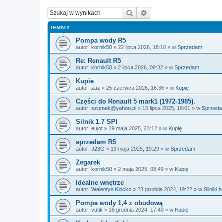
Szukaj
Wyszukiwanie zaawan
TEMATY
Pompa wody R5
autor:
kornik50
»
22 lipca 2026, 18:10
» w
Sprzedam
Re: Renault R5
autor:
kornik50
»
2 lipca 2026, 09:32
» w
Sprzedam
Kupie
autor:
zaz
»
25 czerwca 2026, 16:36
» w
Kupię
Części do Renault 5 mark1 (1972-1985).
autor:
szumek@yahoo.pl
»
15 lipca 2025, 16:01
» w
Sprzed
Silnik 1.7 SPI
autor:
eujot
»
19 maja 2025, 23:12
» w
Kupię
sprzedam R5
autor:
J23G
»
19 maja 2025, 19:29
» w
Sprzedam
Zegarek
autor:
kornik50
»
2 maja 2025, 08:49
» w
Kupię
Idealne wnętrze
autor:
Walentyn Klocko
»
23 grudnia 2024, 19:22
» w
Silniki
Pompa wody 1,4 z obudową
autor:
vutik
»
16 grudnia 2024, 17:40
» w
Kupię