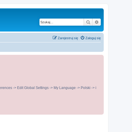
Szukaj
Wyszukiwanie z
Zarejestruj się
Zaloguj się
ences -> Edit Global Settings -> My Language -> Polski -> i