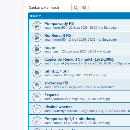
Szukaj
Wyszukiwanie zaawan
TEMATY
Pompa wody R5
autor:
kornik50
»
22 lipca 2026, 18:10
» w
Sprzedam
Re: Renault R5
autor:
kornik50
»
2 lipca 2026, 09:32
» w
Sprzedam
Kupie
autor:
zaz
»
25 czerwca 2026, 16:36
» w
Kupię
Części do Renault 5 mark1 (1972-1985).
autor:
szumek@yahoo.pl
»
15 lipca 2025, 16:01
» w
Sprzed
Silnik 1.7 SPI
autor:
eujot
»
19 maja 2025, 23:12
» w
Kupię
sprzedam R5
autor:
J23G
»
19 maja 2025, 19:29
» w
Sprzedam
Zegarek
autor:
kornik50
»
2 maja 2025, 08:49
» w
Kupię
Idealne wnętrze
autor:
Walentyn Klocko
»
23 grudnia 2024, 19:22
» w
Silniki
Pompa wody 1,4 z obudową
autor:
vutik
»
16 grudnia 2024, 17:40
» w
Kupię