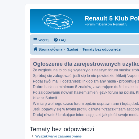
Renault 5 Klub Po
Forum miłośników Renault 5
Więcej…
FAQ
Strona główna
Szukaj
Tematy bez odpowiedzi
Ogłoszenie dla zarejestrowanych użyt
Ze względu na to co się wydarzyło z naszym forum musisz zrob
Spróbuj się zalogować, jeśli się to nie powiedzie, kliknij "zap
Podaj swój mail i dostaniesz link do zmiany hasła - proponuję z
Dobre hasło to minimum 8 znaków, zawierające duże i małe lite
Po zalogowaniu nowym hasłem zmień język forum na polski. Kli
klikasz Submit
W miarę wolnego czasu forum będzie usprawniane i będą dod
Jeśli pojawiły się w twoim profilu dziwne "krzaczki" zamiast po
Dadaj również brakujące informację, taki jak płeć i swoje medi
Tematy bez odpowiedzi
Wyszukiwanie zaawansowane