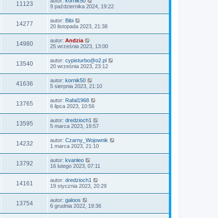
autor:
kornik50
11123
9 października 2024, 19:22
autor:
Bibi
14277
20 listopada 2023, 21:38
autor:
Andzia
14980
25 września 2023, 13:00
autor:
cypisturbo@o2.pl
13540
20 września 2023, 23:12
autor:
kornik50
41636
5 sierpnia 2023, 21:10
autor:
Rafal1968
13765
6 lipca 2023, 10:56
autor:
dredzioch1
13595
5 marca 2023, 19:57
autor:
Czarny_Wojownik
14232
1 marca 2023, 21:10
autor:
kvanleo
13792
16 lutego 2023, 07:11
autor:
dredzioch1
14161
19 stycznia 2023, 20:29
autor:
galoos
13754
6 grudnia 2022, 19:36