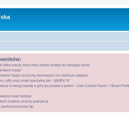
lska
kowników:
ić kilka rzeczy żeby mieć znowu dostęp do swojego konta.
ominałem hasła"
mienić hasło na trochę mocniejsze niż mieliście ostatnio.
ry, cyfry oraz znaki specjalne jak - !@#$%^&*
kasz w swoją nazwę u góry po prawej a potem - User Control Panel -> Board Prefer
awane nowe funkcje.
lskich znaków, proszę popraw je.
a społecznościowe itp.