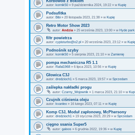
Korbowód z tłokiem
autor:
kornik50
»
9 października 2024, 19:22
» w
Kupię
Podsufitka
autor:
Bibi
»
20 listopada 2023, 21:38
» w
Kupię
Retro Motor Show 2023
autor:
Andzia
»
25 września 2023, 13:00
» w
Hyde park
filtr powietrza
autor:
cypisturbo@o2.pl
»
20 września 2023, 23:12
» w
Kupi
Podnośnik szyby
autor:
kornik50
»
5 sierpnia 2023, 21:10
» w
Zamienię
pompa mechaniczna R5 1.1
autor:
Rafal1968
»
6 lipca 2023, 10:56
» w
Kupię
Głowica C3J
autor:
dredzioch1
»
5 marca 2023, 19:57
» w
Sprzedam
zaślepka nakładki progu
autor:
Czarny_Wojownik
»
1 marca 2023, 21:10
» w
Kup
Czujnik ciśnienia oleju
autor:
kvanleo
»
16 lutego 2023, 07:11
» w
Kupię
Komp C3J, Moduł zapłonowy, McPhersony
autor:
dredzioch1
»
19 stycznia 2023, 20:29
» w
Sprzedam
cięgno ssania Super5
autor:
galoos
»
6 grudnia 2022, 19:36
» w
Kupię