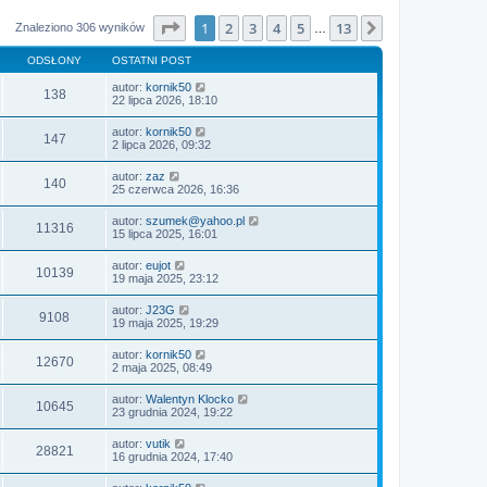
Strona
1
z
13
1
2
3
4
5
13
Następna
Znaleziono 306 wyników
…
ODSŁONY
OSTATNI POST
autor:
kornik50
138
22 lipca 2026, 18:10
autor:
kornik50
147
2 lipca 2026, 09:32
autor:
zaz
140
25 czerwca 2026, 16:36
autor:
szumek@yahoo.pl
11316
15 lipca 2025, 16:01
autor:
eujot
10139
19 maja 2025, 23:12
autor:
J23G
9108
19 maja 2025, 19:29
autor:
kornik50
12670
2 maja 2025, 08:49
autor:
Walentyn Klocko
10645
23 grudnia 2024, 19:22
autor:
vutik
28821
16 grudnia 2024, 17:40