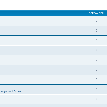
sowane
ODPOWIEDZI
0
0
0
0
am
0
0
0
0
 benzynowe i Diesla
0