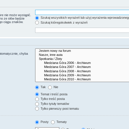
re nie może wystąpić.
Szukaj wszystkich wyrażeń lub użyj wyrażenia wprowadzoneg
no ze słów będzie
go ciągu znaków.
Szukaj któregokolwiek z wyrażeń
utomatycznie, chyba
Tak
Nie
Temat i treść posta
Tylko treść posta
Tylko tytuły tematów
Tylko pierwszy post tematu
Posty
Tematy