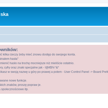
lska
kowników:
ić kilka rzeczy żeby mieć znowu dostęp do swojego konta.
ominałem hasła"
mienić hasło na trochę mocniejsze niż mieliście ostatnio.
ry, cyfry oraz znaki specjalne jak - !@#$%^&*
kasz w swoją nazwę u góry po prawej a potem - User Control Panel -> Board Prefer
awane nowe funkcje.
lskich znaków, proszę popraw je.
a społecznościowe itp.