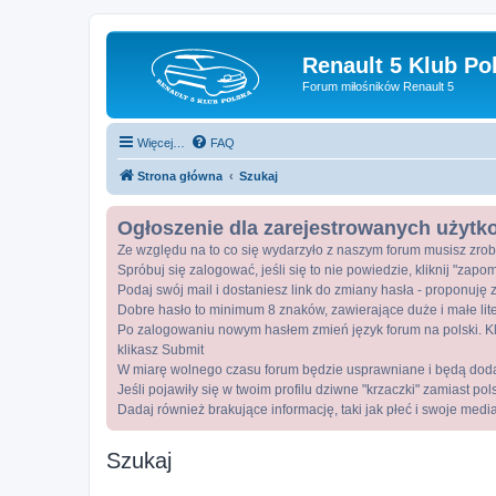
Renault 5 Klub Po
Forum miłośników Renault 5
Więcej…
FAQ
Strona główna
Szukaj
Ogłoszenie dla zarejestrowanych użyt
Ze względu na to co się wydarzyło z naszym forum musisz zrob
Spróbuj się zalogować, jeśli się to nie powiedzie, kliknij "zap
Podaj swój mail i dostaniesz link do zmiany hasła - proponuję z
Dobre hasło to minimum 8 znaków, zawierające duże i małe lite
Po zalogowaniu nowym hasłem zmień język forum na polski. Kli
klikasz Submit
W miarę wolnego czasu forum będzie usprawniane i będą dod
Jeśli pojawiły się w twoim profilu dziwne "krzaczki" zamiast po
Dadaj również brakujące informację, taki jak płeć i swoje medi
Szukaj