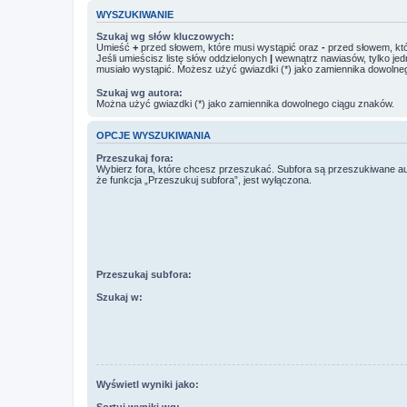
WYSZUKIWANIE
Szukaj wg słów kluczowych:
Umieść
+
przed słowem, które musi wystąpić oraz
-
przed słowem, któ
Jeśli umieścisz listę słów oddzielonych
|
wewnątrz nawiasów, tylko jed
musiało wystąpić. Możesz użyć gwiazdki (*) jako zamiennika dowolne
Szukaj wg autora:
Można użyć gwiazdki (*) jako zamiennika dowolnego ciągu znaków.
OPCJE WYSZUKIWANIA
Przeszukaj fora:
Wybierz fora, które chcesz przeszukać. Subfora są przeszukiwane a
że funkcja „Przeszukuj subfora”, jest wyłączona.
Przeszukaj subfora:
Szukaj w:
Wyświetl wyniki jako:
Sortuj wyniki wg: