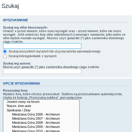
Szukaj
WYSZUKIWANIE
Szukaj wg słów kluczowych:
Umieść
+
przed słowem, które musi wystąpić oraz
-
przed słowem, które nie może
wystąpić. Jeśli umieścisz listę słów oddzielonych
|
wewnątrz nawiasów, tylko jedno ze
słów będzie musiało wystąpić. Możesz użyć gwiazdki (*) jako zamiennika dowolnego
ciągu znaków.
Szukaj wszystkich wyrażeń lub użyj wyrażenia wprowadzonego
Szukaj któregokolwiek z wyrażeń
Szukaj wg autora:
Można użyć gwiazdki (*) jako zamiennika dowolnego ciągu znaków.
OPCJE WYSZUKIWANIA
Przeszukaj fora:
Wybierz fora, które chcesz przeszukać. Subfora są przeszukiwane automatycznie,
chyba że funkcja „Przeszukuj subfora”, jest wyłączona.