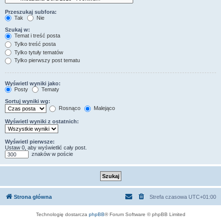
Przeszukaj subfora:
Tak
Nie
Szukaj w:
Temat i treść posta
Tylko treść posta
Tylko tytuły tematów
Tylko pierwszy post tematu
Wyświetl wyniki jako:
Posty
Tematy
Sortuj wyniki wg:
Rosnąco
Malejąco
Wyświetl wyniki z ostatnich:
Wyświetl pierwsze:
Ustaw 0, aby wyświetlić cały post.
znaków w poście
Strona główna
Strefa czasowa
UTC+01:00
Technologię dostarcza
phpBB
® Forum Software © phpBB Limited