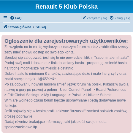
Renault 5 Klub Polska
FAQ
Zarejestruj się
Zaloguj się
Strona główna
Szukaj
Ogłoszenie dla zarejestrowanych użytkowników:
Ze względu na to co się wydarzyło z naszym forum musisz zrobić kilka rzeczy
żeby mieć znowu dostęp do swojego konta.
Spróbuj się zalogować, jeśli się to nie powiedzie, kliknij "zapominałem hasła"
Podaj swój mail i dostaniesz link do zmiany hasła - proponuję zmienić hasło
na trochę mocniejsze niż mieliście ostatnio.
Dobre hasło to minimum 8 znaków, zawierające duże i małe litery, cyfry oraz
znaki specjalne jak - !@#$%^&*
Po zalogowaniu nowym hasłem zmień język forum na polski. Klikasz w swoją
nazwę u góry po prawej a potem - User Control Panel -> Board Preferences -
> Edit Global Settings -> My Language -> Polski -> i klikasz Submit
W miarę wolnego czasu forum będzie usprawniane i będą dodawane nowe
funkcje.
Jeśli pojawiły się w twoim profilu dziwne "krzaczki" zamiast polskich znaków,
proszę popraw je.
Dadaj również brakujące informację, taki jak płeć i swoje media
społecznościowe itp.