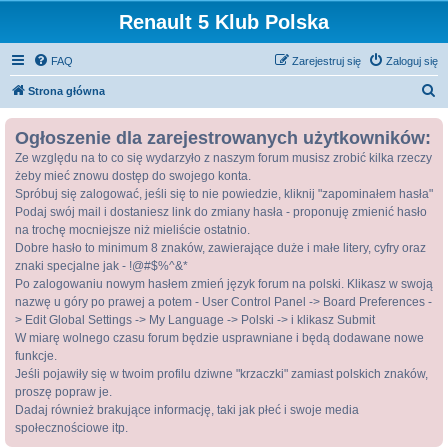
Renault 5 Klub Polska
FAQ
Zarejestruj się
Zaloguj się
S
Strona główna
z
Ogłoszenie dla zarejestrowanych użytkowników:
u
Ze względu na to co się wydarzyło z naszym forum musisz zrobić kilka rzeczy
k
żeby mieć znowu dostęp do swojego konta.
a
Spróbuj się zalogować, jeśli się to nie powiedzie, kliknij "zapominałem hasła"
j
Podaj swój mail i dostaniesz link do zmiany hasła - proponuję zmienić hasło
na trochę mocniejsze niż mieliście ostatnio.
Dobre hasło to minimum 8 znaków, zawierające duże i małe litery, cyfry oraz
znaki specjalne jak - !@#$%^&*
Po zalogowaniu nowym hasłem zmień język forum na polski. Klikasz w swoją
nazwę u góry po prawej a potem - User Control Panel -> Board Preferences -
> Edit Global Settings -> My Language -> Polski -> i klikasz Submit
W miarę wolnego czasu forum będzie usprawniane i będą dodawane nowe
funkcje.
Jeśli pojawiły się w twoim profilu dziwne "krzaczki" zamiast polskich znaków,
proszę popraw je.
Dadaj również brakujące informację, taki jak płeć i swoje media
społecznościowe itp.