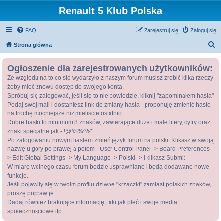
Renault 5 Klub Polska
FAQ
Zarejestruj się
Zaloguj się
S
Strona główna
z
Ogłoszenie dla zarejestrowanych użytkowników:
u
Ze względu na to co się wydarzyło z naszym forum musisz zrobić kilka rzeczy
k
żeby mieć znowu dostęp do swojego konta.
a
Spróbuj się zalogować, jeśli się to nie powiedzie, kliknij "zapominałem hasła"
j
Podaj swój mail i dostaniesz link do zmiany hasła - proponuję zmienić hasło
na trochę mocniejsze niż mieliście ostatnio.
Dobre hasło to minimum 8 znaków, zawierające duże i małe litery, cyfry oraz
znaki specjalne jak - !@#$%^&*
Po zalogowaniu nowym hasłem zmień język forum na polski. Klikasz w swoją
nazwę u góry po prawej a potem - User Control Panel -> Board Preferences -
> Edit Global Settings -> My Language -> Polski -> i klikasz Submit
W miarę wolnego czasu forum będzie usprawniane i będą dodawane nowe
funkcje.
Jeśli pojawiły się w twoim profilu dziwne "krzaczki" zamiast polskich znaków,
proszę popraw je.
Dadaj również brakujące informację, taki jak płeć i swoje media
społecznościowe itp.