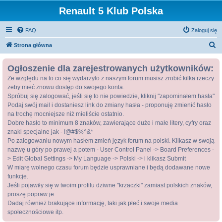
Renault 5 Klub Polska
FAQ
Zaloguj się
S
Strona główna
z
Ogłoszenie dla zarejestrowanych użytkowników:
u
Ze względu na to co się wydarzyło z naszym forum musisz zrobić kilka rzeczy
k
żeby mieć znowu dostęp do swojego konta.
a
Spróbuj się zalogować, jeśli się to nie powiedzie, kliknij "zapominałem hasła"
j
Podaj swój mail i dostaniesz link do zmiany hasła - proponuję zmienić hasło
na trochę mocniejsze niż mieliście ostatnio.
Dobre hasło to minimum 8 znaków, zawierające duże i małe litery, cyfry oraz
znaki specjalne jak - !@#$%^&*
Po zalogowaniu nowym hasłem zmień język forum na polski. Klikasz w swoją
nazwę u góry po prawej a potem - User Control Panel -> Board Preferences -
> Edit Global Settings -> My Language -> Polski -> i klikasz Submit
W miarę wolnego czasu forum będzie usprawniane i będą dodawane nowe
funkcje.
Jeśli pojawiły się w twoim profilu dziwne "krzaczki" zamiast polskich znaków,
proszę popraw je.
Dadaj również brakujące informację, taki jak płeć i swoje media
społecznościowe itp.