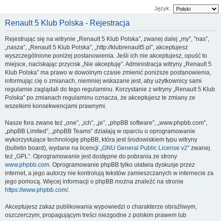
Język:
Renault 5 Klub Polska - Rejestracja
Rejestrując się na witrynie „Renault 5 Klub Polska”, zwanej dalej „my”, ”nas”,
„nasza”, „Renault 5 Klub Polska”, „http://klubrenault5.pl”, akceptujesz
wyszczególnione poniżej postanowienia. Jeśli ich nie akceptujesz, opuść to
miejsce, naciskając przycisk „Nie akceptuję”. Administracja witryny „Renault 5
Klub Polska” ma prawo w dowolnym czasie zmienić poniższe postanowienia,
informując cię o zmianach, niemniej wskazane jest, aby użytkownicy sami
regularnie zaglądali do tego regulaminu. Korzystanie z witryny „Renault 5 Klub
Polska” po zmianach regulaminu oznacza, że akceptujesz te zmiany ze
wszelkimi konsekwencjami prawnymi.
Nasze fora zwane też „one”, „ich”, „je”, „phpBB software”, „www.phpbb.com”,
„phpBB Limited”, „phpBB Teams” działają w oparciu o oprogramowanie
wykorzystujące technologię phpBB, która jest środowiskiem typu witryny
(bulletin board), wydane na licencji „
GNU General Public License v2
” zwanej
też „GPL”. Oprogramowanie jest dostępne do pobrania ze strony
www.phpbb.com
. Oprogramowanie phpBB tylko ułatwia dyskusje przez
internet, a jego autorzy nie kontrolują tekstów zamieszczanych w internecie za
jego pomocą. Więcej informacji o phpBB można znaleźć na stronie
https://www.phpbb.com/
.
Akceptujesz zakaz publikowania wypowiedzi o charakterze obraźliwym,
oszczerczym, propagującym treści niezgodne z polskim prawem lub