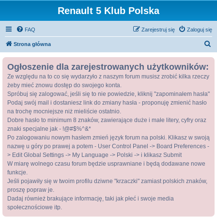
Renault 5 Klub Polska
FAQ
Zarejestruj się
Zaloguj się
S
Strona główna
z
Ogłoszenie dla zarejestrowanych użytkowników:
u
Ze względu na to co się wydarzyło z naszym forum musisz zrobić kilka rzeczy
k
żeby mieć znowu dostęp do swojego konta.
a
Spróbuj się zalogować, jeśli się to nie powiedzie, kliknij "zapominałem hasła"
j
Podaj swój mail i dostaniesz link do zmiany hasła - proponuję zmienić hasło
na trochę mocniejsze niż mieliście ostatnio.
Dobre hasło to minimum 8 znaków, zawierające duże i małe litery, cyfry oraz
znaki specjalne jak - !@#$%^&*
Po zalogowaniu nowym hasłem zmień język forum na polski. Klikasz w swoją
nazwę u góry po prawej a potem - User Control Panel -> Board Preferences -
> Edit Global Settings -> My Language -> Polski -> i klikasz Submit
W miarę wolnego czasu forum będzie usprawniane i będą dodawane nowe
funkcje.
Jeśli pojawiły się w twoim profilu dziwne "krzaczki" zamiast polskich znaków,
proszę popraw je.
Dadaj również brakujące informację, taki jak płeć i swoje media
społecznościowe itp.