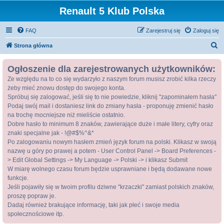
Renault 5 Klub Polska
FAQ
Zarejestruj się
Zaloguj się
S
Strona główna
z
Ogłoszenie dla zarejestrowanych użytkowników:
u
Ze względu na to co się wydarzyło z naszym forum musisz zrobić kilka rzeczy
k
żeby mieć znowu dostęp do swojego konta.
a
Spróbuj się zalogować, jeśli się to nie powiedzie, kliknij "zapominałem hasła"
j
Podaj swój mail i dostaniesz link do zmiany hasła - proponuję zmienić hasło
na trochę mocniejsze niż mieliście ostatnio.
Dobre hasło to minimum 8 znaków, zawierające duże i małe litery, cyfry oraz
znaki specjalne jak - !@#$%^&*
Po zalogowaniu nowym hasłem zmień język forum na polski. Klikasz w swoją
nazwę u góry po prawej a potem - User Control Panel -> Board Preferences -
> Edit Global Settings -> My Language -> Polski -> i klikasz Submit
W miarę wolnego czasu forum będzie usprawniane i będą dodawane nowe
funkcje.
Jeśli pojawiły się w twoim profilu dziwne "krzaczki" zamiast polskich znaków,
proszę popraw je.
Dadaj również brakujące informację, taki jak płeć i swoje media
społecznościowe itp.