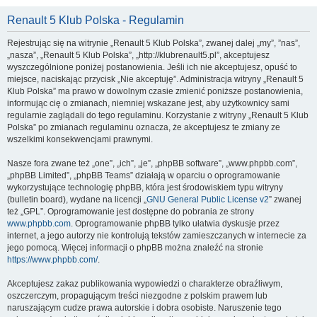
Renault 5 Klub Polska - Regulamin
Rejestrując się na witrynie „Renault 5 Klub Polska”, zwanej dalej „my”, ”nas”,
„nasza”, „Renault 5 Klub Polska”, „http://klubrenault5.pl”, akceptujesz
wyszczególnione poniżej postanowienia. Jeśli ich nie akceptujesz, opuść to
miejsce, naciskając przycisk „Nie akceptuję”. Administracja witryny „Renault 5
Klub Polska” ma prawo w dowolnym czasie zmienić poniższe postanowienia,
informując cię o zmianach, niemniej wskazane jest, aby użytkownicy sami
regularnie zaglądali do tego regulaminu. Korzystanie z witryny „Renault 5 Klub
Polska” po zmianach regulaminu oznacza, że akceptujesz te zmiany ze
wszelkimi konsekwencjami prawnymi.
Nasze fora zwane też „one”, „ich”, „je”, „phpBB software”, „www.phpbb.com”,
„phpBB Limited”, „phpBB Teams” działają w oparciu o oprogramowanie
wykorzystujące technologię phpBB, która jest środowiskiem typu witryny
(bulletin board), wydane na licencji „
GNU General Public License v2
” zwanej
też „GPL”. Oprogramowanie jest dostępne do pobrania ze strony
www.phpbb.com
. Oprogramowanie phpBB tylko ułatwia dyskusje przez
internet, a jego autorzy nie kontrolują tekstów zamieszczanych w internecie za
jego pomocą. Więcej informacji o phpBB można znaleźć na stronie
https://www.phpbb.com/
.
Akceptujesz zakaz publikowania wypowiedzi o charakterze obraźliwym,
oszczerczym, propagującym treści niezgodne z polskim prawem lub
naruszającym cudze prawa autorskie i dobra osobiste. Naruszenie tego