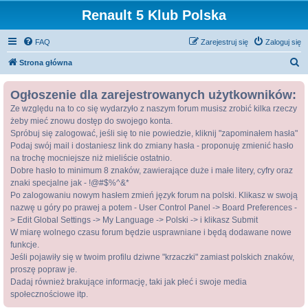
Renault 5 Klub Polska
FAQ
Zarejestruj się
Zaloguj się
S
Strona główna
z
Ogłoszenie dla zarejestrowanych użytkowników:
u
Ze względu na to co się wydarzyło z naszym forum musisz zrobić kilka rzeczy
k
żeby mieć znowu dostęp do swojego konta.
a
Spróbuj się zalogować, jeśli się to nie powiedzie, kliknij "zapominałem hasła"
j
Podaj swój mail i dostaniesz link do zmiany hasła - proponuję zmienić hasło
na trochę mocniejsze niż mieliście ostatnio.
Dobre hasło to minimum 8 znaków, zawierające duże i małe litery, cyfry oraz
znaki specjalne jak - !@#$%^&*
Po zalogowaniu nowym hasłem zmień język forum na polski. Klikasz w swoją
nazwę u góry po prawej a potem - User Control Panel -> Board Preferences -
> Edit Global Settings -> My Language -> Polski -> i klikasz Submit
W miarę wolnego czasu forum będzie usprawniane i będą dodawane nowe
funkcje.
Jeśli pojawiły się w twoim profilu dziwne "krzaczki" zamiast polskich znaków,
proszę popraw je.
Dadaj również brakujące informację, taki jak płeć i swoje media
społecznościowe itp.