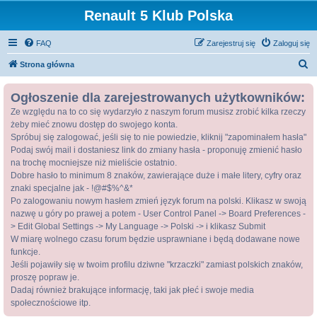
Renault 5 Klub Polska
FAQ
Zarejestruj się
Zaloguj się
S
Strona główna
z
Ogłoszenie dla zarejestrowanych użytkowników:
u
Ze względu na to co się wydarzyło z naszym forum musisz zrobić kilka rzeczy
k
żeby mieć znowu dostęp do swojego konta.
a
Spróbuj się zalogować, jeśli się to nie powiedzie, kliknij "zapominałem hasła"
j
Podaj swój mail i dostaniesz link do zmiany hasła - proponuję zmienić hasło
na trochę mocniejsze niż mieliście ostatnio.
Dobre hasło to minimum 8 znaków, zawierające duże i małe litery, cyfry oraz
znaki specjalne jak - !@#$%^&*
Po zalogowaniu nowym hasłem zmień język forum na polski. Klikasz w swoją
nazwę u góry po prawej a potem - User Control Panel -> Board Preferences -
> Edit Global Settings -> My Language -> Polski -> i klikasz Submit
W miarę wolnego czasu forum będzie usprawniane i będą dodawane nowe
funkcje.
Jeśli pojawiły się w twoim profilu dziwne "krzaczki" zamiast polskich znaków,
proszę popraw je.
Dadaj również brakujące informację, taki jak płeć i swoje media
społecznościowe itp.