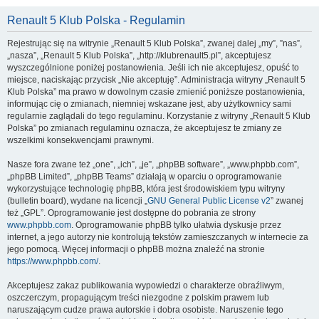
Renault 5 Klub Polska - Regulamin
Rejestrując się na witrynie „Renault 5 Klub Polska”, zwanej dalej „my”, ”nas”,
„nasza”, „Renault 5 Klub Polska”, „http://klubrenault5.pl”, akceptujesz
wyszczególnione poniżej postanowienia. Jeśli ich nie akceptujesz, opuść to
miejsce, naciskając przycisk „Nie akceptuję”. Administracja witryny „Renault 5
Klub Polska” ma prawo w dowolnym czasie zmienić poniższe postanowienia,
informując cię o zmianach, niemniej wskazane jest, aby użytkownicy sami
regularnie zaglądali do tego regulaminu. Korzystanie z witryny „Renault 5 Klub
Polska” po zmianach regulaminu oznacza, że akceptujesz te zmiany ze
wszelkimi konsekwencjami prawnymi.
Nasze fora zwane też „one”, „ich”, „je”, „phpBB software”, „www.phpbb.com”,
„phpBB Limited”, „phpBB Teams” działają w oparciu o oprogramowanie
wykorzystujące technologię phpBB, która jest środowiskiem typu witryny
(bulletin board), wydane na licencji „
GNU General Public License v2
” zwanej
też „GPL”. Oprogramowanie jest dostępne do pobrania ze strony
www.phpbb.com
. Oprogramowanie phpBB tylko ułatwia dyskusje przez
internet, a jego autorzy nie kontrolują tekstów zamieszczanych w internecie za
jego pomocą. Więcej informacji o phpBB można znaleźć na stronie
https://www.phpbb.com/
.
Akceptujesz zakaz publikowania wypowiedzi o charakterze obraźliwym,
oszczerczym, propagującym treści niezgodne z polskim prawem lub
naruszającym cudze prawa autorskie i dobra osobiste. Naruszenie tego