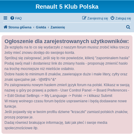
Renault 5 Klub Polska
FAQ
Zarejestruj się
Zaloguj się
S
Strona główna
Giełda
Zamienię
z
Ogłoszenie dla zarejestrowanych użytkowników:
u
Ze względu na to co się wydarzyło z naszym forum musisz zrobić kilka rzeczy
k
żeby mieć znowu dostęp do swojego konta.
a
Spróbuj się zalogować, jeśli się to nie powiedzie, kliknij "zapominałem hasła"
j
Podaj swój mail i dostaniesz link do zmiany hasła - proponuję zmienić hasło
na trochę mocniejsze niż mieliście ostatnio.
Dobre hasło to minimum 8 znaków, zawierające duże i małe litery, cyfry oraz
znaki specjalne jak - !@#$%^&*
Po zalogowaniu nowym hasłem zmień język forum na polski. Klikasz w swoją
nazwę u góry po prawej a potem - User Control Panel -> Board Preferences -
> Edit Global Settings -> My Language -> Polski -> i klikasz Submit
W miarę wolnego czasu forum będzie usprawniane i będą dodawane nowe
funkcje.
Jeśli pojawiły się w twoim profilu dziwne "krzaczki" zamiast polskich znaków,
proszę popraw je.
Dadaj również brakujące informację, taki jak płeć i swoje media
społecznościowe itp.