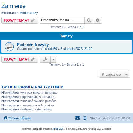
Zamienię
Moderator:
Moderatorzy
Szukaj
Wyszukiwanie z
NOWY TEMAT
Tematy: 1 • Strona
1
z
1
Tematy
Podnośnik szyby
Ostatni post autor:
kornik50
«
5 sierpnia 2023, 21:10
NOWY TEMAT
Tematy: 1 • Strona
1
z
1
Przejdź do
TWOJE UPRAWNIENIA NA TYM FORUM
Nie możesz
tworzyć nowych tematów
Nie możesz
odpowiadać w tematach
Nie możesz
zmieniać swoich postów
Nie możesz
usuwać swoich postów
Nie możesz
dodawać załączników
Strona główna
Strefa czasowa
UTC+01:00
Technologię dostarcza
phpBB
® Forum Software © phpBB Limited