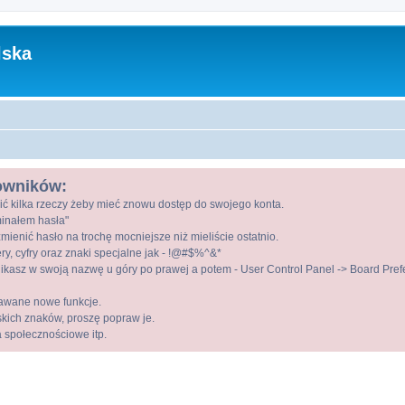
lska
kowników:
ić kilka rzeczy żeby mieć znowu dostęp do swojego konta.
ominałem hasła"
mienić hasło na trochę mocniejsze niż mieliście ostatnio.
ry, cyfry oraz znaki specjalne jak - !@#$%^&*
kasz w swoją nazwę u góry po prawej a potem - User Control Panel -> Board Prefer
awane nowe funkcje.
lskich znaków, proszę popraw je.
a społecznościowe itp.