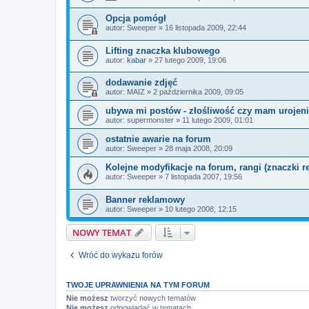
Opcja pomógł
autor:
Sweeper
»
16 listopada 2009, 22:44
Lifting znaczka klubowego
autor:
kabar
»
27 lutego 2009, 19:06
dodawanie zdjęć
autor:
MAIZ
»
2 października 2009, 09:05
ubywa mi postów - złośliwość czy mam urojen
autor:
supermonster
»
11 lutego 2009, 01:01
ostatnie awarie na forum
autor:
Sweeper
»
28 maja 2008, 20:09
Kolejne modyfikacje na forum, rangi (znaczki re
autor:
Sweeper
»
7 listopada 2007, 19:56
Banner reklamowy
autor:
Sweeper
»
10 lutego 2008, 12:15
NOWY TEMAT
Wróć do wykazu forów
TWOJE UPRAWNIENIA NA TYM FORUM
Nie możesz
tworzyć nowych tematów
Nie możesz
odpowiadać w tematach