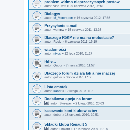
problem widmo nieprzeczytanych postow
autor:
vino1986
»
29 czerwca 2012, 05:51
Dialogys
autor:
M_Motorsport
»
16 stycznia 2012, 17:36
Przysyłanie e-mail
autor:
wsmpw
»
15 czerwca 2011, 13:16
Dlaczego R5KP nie ma na motostacie?
autor:
Rosic
»
6 czerwca 2011, 16:19
wiadomości
autor:
nikos
»
12 lipca 2010, 11:17
Hilfe...
autor:
Qucor
»
7 marca 2010, 11:57
Dlaczego forum działa tak a nie inaczej
autor:
gufner
»
3 lipca 2007, 17:50
Lista emotek
autor:
kabar
»
12 lutego 2010, 11:21
Dodatkowa opcja na forum
autor:
Sweeper
»
2 lutego 2010, 23:03
kasowanie kont klubowiczów
autor:
dober
»
18 stycznia 2010, 10:51
Składki klubu Renault 5
autor:
unikorn
»
17 listopada 2009, 19:18