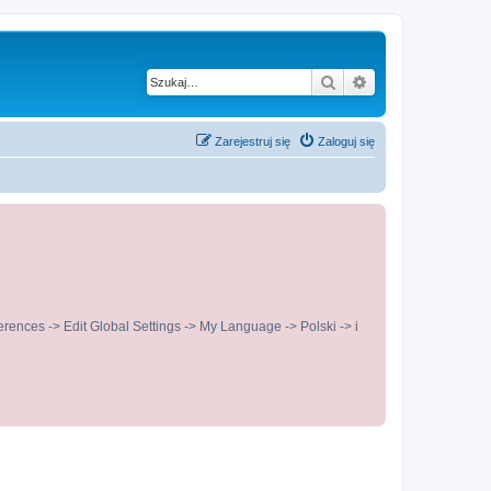
Szukaj
Wyszukiwanie z
Zarejestruj się
Zaloguj się
ences -> Edit Global Settings -> My Language -> Polski -> i