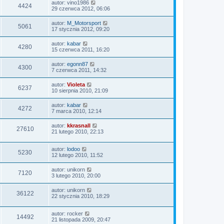
autor:
vino1986
4424
29 czerwca 2012, 06:06
autor:
M_Motorsport
5061
17 stycznia 2012, 09:20
autor:
kabar
4280
15 czerwca 2011, 16:20
autor:
egonn87
4300
7 czerwca 2011, 14:32
autor:
Violeta
6237
10 sierpnia 2010, 21:09
autor:
kabar
4272
7 marca 2010, 12:14
autor:
kkrasnall
27610
21 lutego 2010, 22:13
autor:
lodoo
5230
12 lutego 2010, 11:52
autor:
unikorn
7120
3 lutego 2010, 20:00
autor:
unikorn
36122
22 stycznia 2010, 18:29
autor:
rocker
14492
21 listopada 2009, 20:47