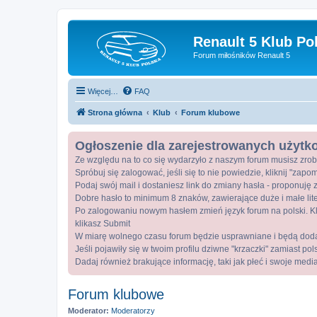
Renault 5 Klub Po
Forum miłośników Renault 5
Więcej…
FAQ
Strona główna
Klub
Forum klubowe
Ogłoszenie dla zarejestrowanych użyt
Ze względu na to co się wydarzyło z naszym forum musisz zrob
Spróbuj się zalogować, jeśli się to nie powiedzie, kliknij "zap
Podaj swój mail i dostaniesz link do zmiany hasła - proponuję z
Dobre hasło to minimum 8 znaków, zawierające duże i małe lite
Po zalogowaniu nowym hasłem zmień język forum na polski. Kli
klikasz Submit
W miarę wolnego czasu forum będzie usprawniane i będą dod
Jeśli pojawiły się w twoim profilu dziwne "krzaczki" zamiast po
Dadaj również brakujące informację, taki jak płeć i swoje medi
Forum klubowe
Moderator:
Moderatorzy