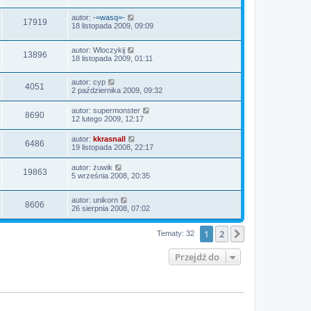
autor:
-=wasq=-
17919
18 listopada 2009, 09:09
autor:
Wloczykij
13896
18 listopada 2009, 01:11
autor:
cyp
4051
2 października 2009, 09:32
autor:
supermonster
8690
12 lutego 2009, 12:17
autor:
kkrasnall
6486
19 listopada 2008, 22:17
autor:
żuwik
19863
5 września 2008, 20:35
autor:
unikorn
8606
26 sierpnia 2008, 07:02
1
2
Następna
Tematy: 32
Przejdź do