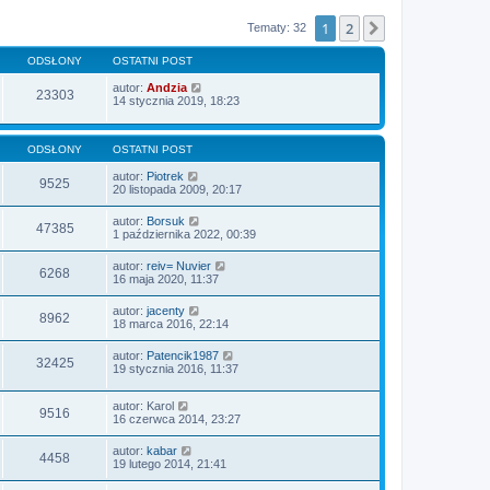
1
2
Następna
Tematy: 32
ODSŁONY
OSTATNI POST
autor:
Andzia
23303
14 stycznia 2019, 18:23
ODSŁONY
OSTATNI POST
autor:
Piotrek
9525
20 listopada 2009, 20:17
autor:
Borsuk
47385
1 października 2022, 00:39
autor:
reiv= Nuvier
6268
16 maja 2020, 11:37
autor:
jacenty
8962
18 marca 2016, 22:14
autor:
Patencik1987
32425
19 stycznia 2016, 11:37
autor:
Karol
9516
16 czerwca 2014, 23:27
autor:
kabar
4458
19 lutego 2014, 21:41