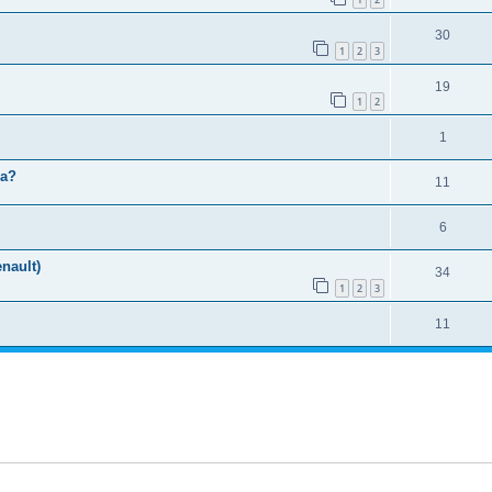
30
1
2
3
19
1
2
1
ia?
11
6
nault)
34
1
2
3
11