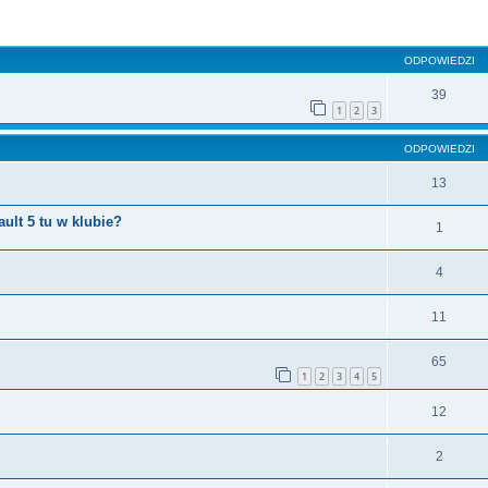
szukiwanie zaawansowane
ODPOWIEDZI
39
1
2
3
ODPOWIEDZI
13
ult 5 tu w klubie?
1
4
11
65
1
2
3
4
5
12
2