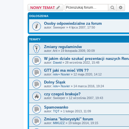
Szukaj
Wy
NOWY TEMAT
OGŁOSZENIA
Osoby odpowiedzialne za forum
autor:
Sweeper
»
4 lipca 2007, 17:50
TEMATY
Zmiany regulaminów
autor:
Arti
»
19 listopada 2009, 00:09
W jakim dziale szukać prezentacji naszych Rena
autor:
Dawid
»
28 września 2022, 15:48
GTT jaki ma mieć VIN ??
autor:
reiv= Nuvier
»
12 maja 2020, 14:12
Dolny Śląsk
autor:
reiv= Nuvier
»
14 marca 2016, 19:24
czy czegoś brakuje?
autor:
Sweeper
»
12 września 2007, 19:43
Spamowanko
autor:
TQT
»
1 lutego 2013, 11:09
Zmiana "kolorystyki" forum
autor:
MIKUZZ
»
19 lutego 2014, 19:15