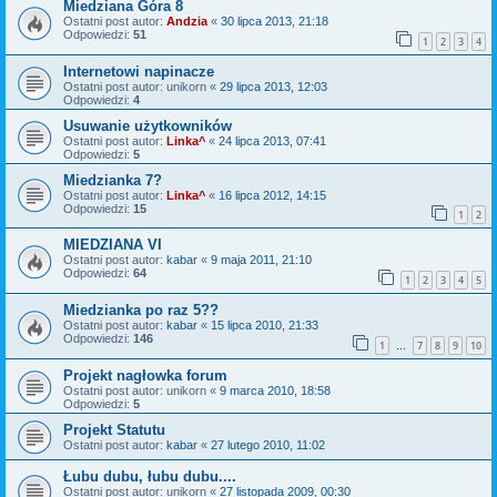
Miedziana Góra 8
Ostatni post autor:
Andzia
«
30 lipca 2013, 21:18
Odpowiedzi:
51
1
2
3
4
Internetowi napinacze
Ostatni post autor:
unikorn
«
29 lipca 2013, 12:03
Odpowiedzi:
4
Usuwanie użytkowników
Ostatni post autor:
Linka^
«
24 lipca 2013, 07:41
Odpowiedzi:
5
Miedzianka 7?
Ostatni post autor:
Linka^
«
16 lipca 2012, 14:15
Odpowiedzi:
15
1
2
MIEDZIANA VI
Ostatni post autor:
kabar
«
9 maja 2011, 21:10
Odpowiedzi:
64
1
2
3
4
5
Miedzianka po raz 5??
Ostatni post autor:
kabar
«
15 lipca 2010, 21:33
Odpowiedzi:
146
1
7
8
9
10
…
Projekt nagłowka forum
Ostatni post autor:
unikorn
«
9 marca 2010, 18:58
Odpowiedzi:
5
Projekt Statutu
Ostatni post autor:
kabar
«
27 lutego 2010, 11:02
Łubu dubu, łubu dubu....
Ostatni post autor:
unikorn
«
27 listopada 2009, 00:30