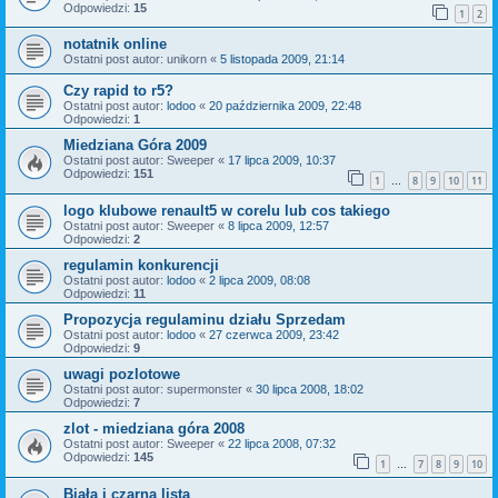
Odpowiedzi:
15
1
2
notatnik online
Ostatni post autor:
unikorn
«
5 listopada 2009, 21:14
Czy rapid to r5?
Ostatni post autor:
lodoo
«
20 października 2009, 22:48
Odpowiedzi:
1
Miedziana Góra 2009
Ostatni post autor:
Sweeper
«
17 lipca 2009, 10:37
Odpowiedzi:
151
1
8
9
10
11
…
logo klubowe renault5 w corelu lub cos takiego
Ostatni post autor:
Sweeper
«
8 lipca 2009, 12:57
Odpowiedzi:
2
regulamin konkurencji
Ostatni post autor:
lodoo
«
2 lipca 2009, 08:08
Odpowiedzi:
11
Propozycja regulaminu działu Sprzedam
Ostatni post autor:
lodoo
«
27 czerwca 2009, 23:42
Odpowiedzi:
9
uwagi pozlotowe
Ostatni post autor:
supermonster
«
30 lipca 2008, 18:02
Odpowiedzi:
7
zlot - miedziana góra 2008
Ostatni post autor:
Sweeper
«
22 lipca 2008, 07:32
Odpowiedzi:
145
1
7
8
9
10
…
Biała i czarna lista