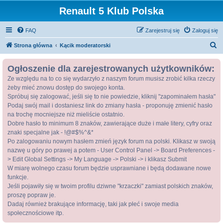
Renault 5 Klub Polska
FAQ
Zarejestruj się
Zaloguj się
S
Strona główna
Kącik moderatorski
z
Ogłoszenie dla zarejestrowanych użytkowników:
u
Ze względu na to co się wydarzyło z naszym forum musisz zrobić kilka rzeczy
k
żeby mieć znowu dostęp do swojego konta.
a
Spróbuj się zalogować, jeśli się to nie powiedzie, kliknij "zapominałem hasła"
j
Podaj swój mail i dostaniesz link do zmiany hasła - proponuję zmienić hasło
na trochę mocniejsze niż mieliście ostatnio.
Dobre hasło to minimum 8 znaków, zawierające duże i małe litery, cyfry oraz
znaki specjalne jak - !@#$%^&*
Po zalogowaniu nowym hasłem zmień język forum na polski. Klikasz w swoją
nazwę u góry po prawej a potem - User Control Panel -> Board Preferences -
> Edit Global Settings -> My Language -> Polski -> i klikasz Submit
W miarę wolnego czasu forum będzie usprawniane i będą dodawane nowe
funkcje.
Jeśli pojawiły się w twoim profilu dziwne "krzaczki" zamiast polskich znaków,
proszę popraw je.
Dadaj również brakujące informację, taki jak płeć i swoje media
społecznościowe itp.