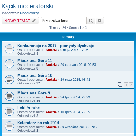
Kącik moderatorski
Moderator:
Moderatorzy
Szukaj
Wyszukiwanie z
NOWY TEMAT
Tematy: 24 • Strona
1
z
1
Tematy
Konkurencję na 2017 - pomysły dyskusje
Ostatni post autor:
Andzia
«
9 maja 2017, 12:03
Odpowiedzi:
9
Miedziana Góra 11
Ostatni post autor:
Andzia
«
20 czerwca 2016, 09:53
Odpowiedzi:
8
Miedziana Góra 10
Ostatni post autor:
Andzia
«
19 maja 2015, 08:41
Odpowiedzi:
22
1
2
Miedziana Góra 9
Ostatni post autor:
Andzia
«
24 lipca 2014, 22:53
Odpowiedzi:
10
linki Yutube
Ostatni post autor:
Andzia
«
10 lipca 2014, 22:15
Odpowiedzi:
2
Kalendarz na rok 2014
Ostatni post autor:
Andzia
«
29 września 2013, 21:05
Odpowiedzi:
1