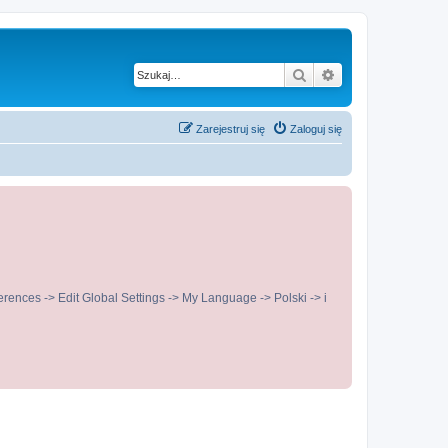
Szukaj
Wyszukiwanie z
Zarejestruj się
Zaloguj się
ences -> Edit Global Settings -> My Language -> Polski -> i