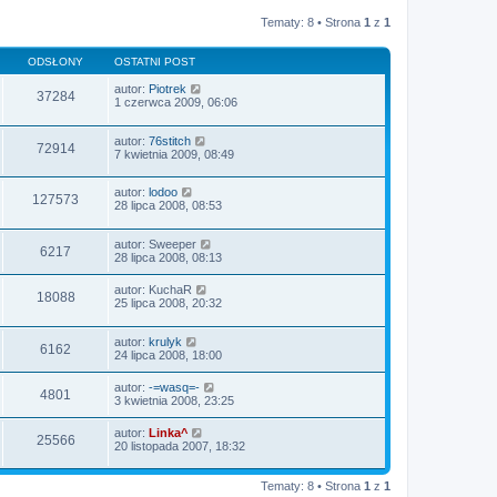
Tematy: 8 • Strona
1
z
1
ODSŁONY
OSTATNI POST
autor:
Piotrek
37284
1 czerwca 2009, 06:06
autor:
76stitch
72914
7 kwietnia 2009, 08:49
autor:
lodoo
127573
28 lipca 2008, 08:53
autor:
Sweeper
6217
28 lipca 2008, 08:13
autor:
KuchaR
18088
25 lipca 2008, 20:32
autor:
krulyk
6162
24 lipca 2008, 18:00
autor:
-=wasq=-
4801
3 kwietnia 2008, 23:25
autor:
Linka^
25566
20 listopada 2007, 18:32
Tematy: 8 • Strona
1
z
1