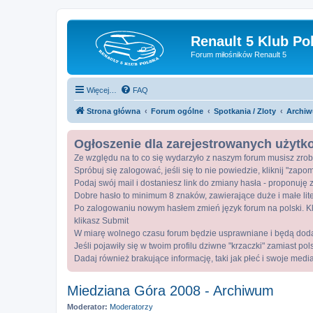
Renault 5 Klub Po
Forum miłośników Renault 5
Więcej…
FAQ
Strona główna
Forum ogólne
Spotkania / Zloty
Archiw
Ogłoszenie dla zarejestrowanych użyt
Ze względu na to co się wydarzyło z naszym forum musisz zrob
Spróbuj się zalogować, jeśli się to nie powiedzie, kliknij "zap
Podaj swój mail i dostaniesz link do zmiany hasła - proponuję z
Dobre hasło to minimum 8 znaków, zawierające duże i małe lite
Po zalogowaniu nowym hasłem zmień język forum na polski. Kli
klikasz Submit
W miarę wolnego czasu forum będzie usprawniane i będą dod
Jeśli pojawiły się w twoim profilu dziwne "krzaczki" zamiast po
Dadaj również brakujące informację, taki jak płeć i swoje medi
Miedziana Góra 2008 - Archiwum
Moderator:
Moderatorzy