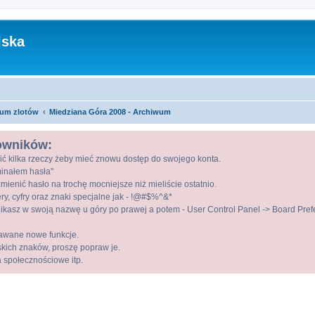
lska
um zlotów
Miedziana Góra 2008 - Archiwum
kowników:
ić kilka rzeczy żeby mieć znowu dostęp do swojego konta.
ominałem hasła"
mienić hasło na trochę mocniejsze niż mieliście ostatnio.
ry, cyfry oraz znaki specjalne jak - !@#$%^&*
kasz w swoją nazwę u góry po prawej a potem - User Control Panel -> Board Prefer
awane nowe funkcje.
lskich znaków, proszę popraw je.
a społecznościowe itp.