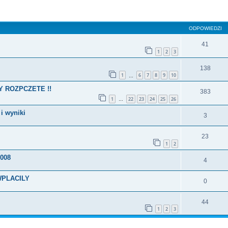
szukiwanie zaawansowane
ODPOWIEDZI
41
1
2
3
138
1
6
7
8
9
10
…
Y ROZPCZETE !!
383
1
22
23
24
25
26
…
i wyniki
3
23
1
2
008
4
WPLACILY
0
44
1
2
3