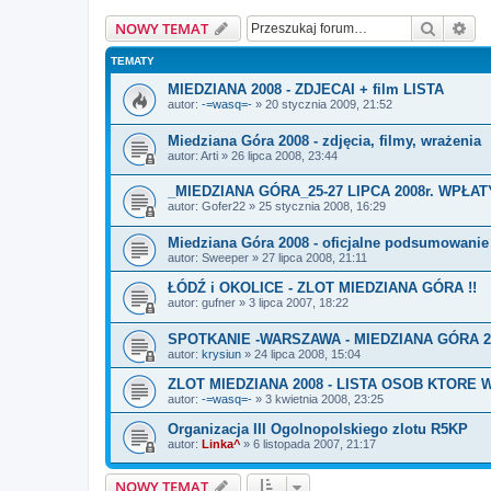
Szukaj
Wy
NOWY TEMAT
TEMATY
MIEDZIANA 2008 - ZDJECAI + film LISTA
autor:
-=wasq=-
»
20 stycznia 2009, 21:52
Miedziana Góra 2008 - zdjęcia, filmy, wrażenia
autor:
Arti
»
26 lipca 2008, 23:44
_MIEDZIANA GÓRA_25-27 LIPCA 2008r. WPŁAT
autor:
Gofer22
»
25 stycznia 2008, 16:29
Miedziana Góra 2008 - oficjalne podsumowanie 
autor:
Sweeper
»
27 lipca 2008, 21:11
ŁÓDŹ i OKOLICE - ZLOT MIEDZIANA GÓRA !!
autor:
gufner
»
3 lipca 2007, 18:22
SPOTKANIE -WARSZAWA - MIEDZIANA GÓRA 2
autor:
krysiun
»
24 lipca 2008, 15:04
ZLOT MIEDZIANA 2008 - LISTA OSOB KTORE 
autor:
-=wasq=-
»
3 kwietnia 2008, 23:25
Organizacja III Ogolnopolskiego zlotu R5KP
autor:
Linka^
»
6 listopada 2007, 21:17
NOWY TEMAT