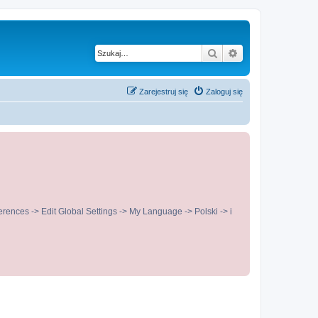
Szukaj
Wyszukiwanie z
Zarejestruj się
Zaloguj się
ences -> Edit Global Settings -> My Language -> Polski -> i