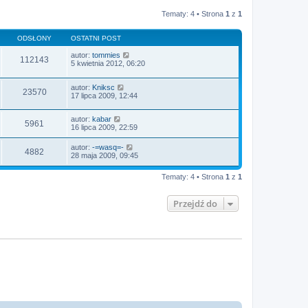
Tematy: 4 • Strona
1
z
1
ODSŁONY
OSTATNI POST
autor:
tommies
112143
5 kwietnia 2012, 06:20
autor:
Kniksc
23570
17 lipca 2009, 12:44
autor:
kabar
5961
16 lipca 2009, 22:59
autor:
-=wasq=-
4882
28 maja 2009, 09:45
Tematy: 4 • Strona
1
z
1
Przejdź do