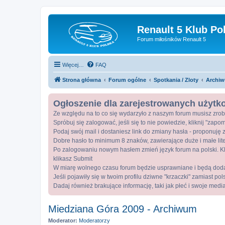
Renault 5 Klub Po
Forum miłośników Renault 5
Więcej…
FAQ
Strona główna
Forum ogólne
Spotkania / Zloty
Archiw
Ogłoszenie dla zarejestrowanych użyt
Ze względu na to co się wydarzyło z naszym forum musisz zrob
Spróbuj się zalogować, jeśli się to nie powiedzie, kliknij "zap
Podaj swój mail i dostaniesz link do zmiany hasła - proponuję z
Dobre hasło to minimum 8 znaków, zawierające duże i małe lite
Po zalogowaniu nowym hasłem zmień język forum na polski. Kli
klikasz Submit
W miarę wolnego czasu forum będzie usprawniane i będą dod
Jeśli pojawiły się w twoim profilu dziwne "krzaczki" zamiast po
Dadaj również brakujące informację, taki jak płeć i swoje medi
Miedziana Góra 2009 - Archiwum
Moderator:
Moderatorzy