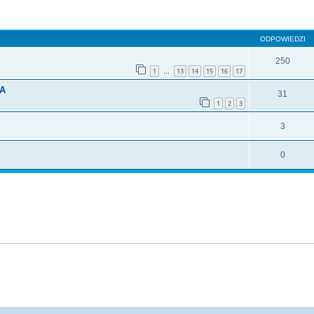
szukiwanie zaawansowane
ODPOWIEDZI
250
1
13
14
15
16
17
…
RA
31
1
2
3
3
0