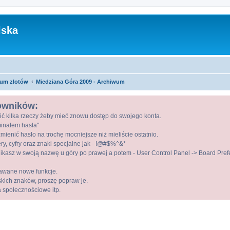
lska
um zlotów
Miedziana Góra 2009 - Archiwum
kowników:
ić kilka rzeczy żeby mieć znowu dostęp do swojego konta.
ominałem hasła"
mienić hasło na trochę mocniejsze niż mieliście ostatnio.
ry, cyfry oraz znaki specjalne jak - !@#$%^&*
kasz w swoją nazwę u góry po prawej a potem - User Control Panel -> Board Prefer
awane nowe funkcje.
lskich znaków, proszę popraw je.
a społecznościowe itp.