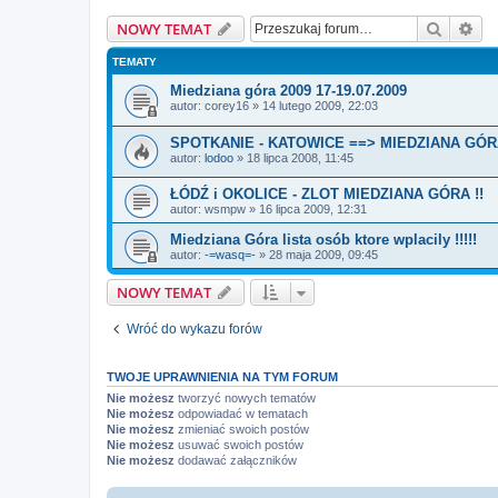
Szukaj
Wy
NOWY TEMAT
TEMATY
Miedziana góra 2009 17-19.07.2009
autor:
corey16
»
14 lutego 2009, 22:03
SPOTKANIE - KATOWICE ==> MIEDZIANA GÓ
autor:
lodoo
»
18 lipca 2008, 11:45
ŁÓDŹ i OKOLICE - ZLOT MIEDZIANA GÓRA !!
autor:
wsmpw
»
16 lipca 2009, 12:31
Miedziana Góra lista osób ktore wplacily !!!!!
autor:
-=wasq=-
»
28 maja 2009, 09:45
NOWY TEMAT
Wróć do wykazu forów
TWOJE UPRAWNIENIA NA TYM FORUM
Nie możesz
tworzyć nowych tematów
Nie możesz
odpowiadać w tematach
Nie możesz
zmieniać swoich postów
Nie możesz
usuwać swoich postów
Nie możesz
dodawać załączników