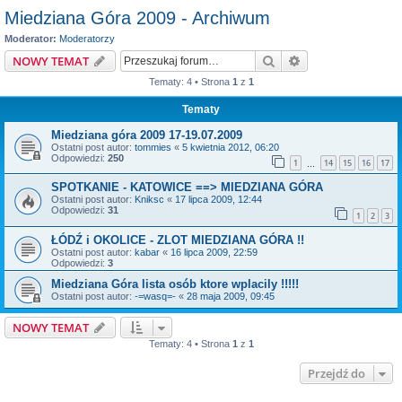
Miedziana Góra 2009 - Archiwum
Moderator:
Moderatorzy
Szukaj
Wyszukiwanie z
NOWY TEMAT
Tematy: 4 • Strona
1
z
1
Tematy
Miedziana góra 2009 17-19.07.2009
Ostatni post autor:
tommies
«
5 kwietnia 2012, 06:20
Odpowiedzi:
250
1
14
15
16
17
…
SPOTKANIE - KATOWICE ==> MIEDZIANA GÓRA
Ostatni post autor:
Kniksc
«
17 lipca 2009, 12:44
Odpowiedzi:
31
1
2
3
ŁÓDŹ i OKOLICE - ZLOT MIEDZIANA GÓRA !!
Ostatni post autor:
kabar
«
16 lipca 2009, 22:59
Odpowiedzi:
3
Miedziana Góra lista osób ktore wplacily !!!!!
Ostatni post autor:
-=wasq=-
«
28 maja 2009, 09:45
NOWY TEMAT
Tematy: 4 • Strona
1
z
1
Przejdź do