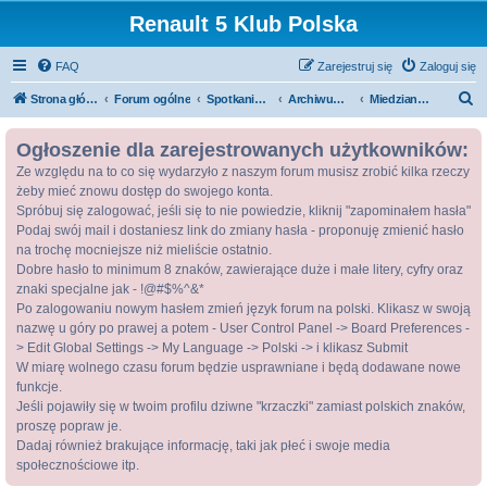
Renault 5 Klub Polska
FAQ
Zarejestruj się
Zaloguj się
S
Strona główna
Forum ogólne
Spotkania / Zloty
Archiwum zlotów
Miedziana Góra 2009 - Archiwum
z
Ogłoszenie dla zarejestrowanych użytkowników:
u
Ze względu na to co się wydarzyło z naszym forum musisz zrobić kilka rzeczy
k
żeby mieć znowu dostęp do swojego konta.
a
Spróbuj się zalogować, jeśli się to nie powiedzie, kliknij "zapominałem hasła"
j
Podaj swój mail i dostaniesz link do zmiany hasła - proponuję zmienić hasło
na trochę mocniejsze niż mieliście ostatnio.
Dobre hasło to minimum 8 znaków, zawierające duże i małe litery, cyfry oraz
znaki specjalne jak - !@#$%^&*
Po zalogowaniu nowym hasłem zmień język forum na polski. Klikasz w swoją
nazwę u góry po prawej a potem - User Control Panel -> Board Preferences -
> Edit Global Settings -> My Language -> Polski -> i klikasz Submit
W miarę wolnego czasu forum będzie usprawniane i będą dodawane nowe
funkcje.
Jeśli pojawiły się w twoim profilu dziwne "krzaczki" zamiast polskich znaków,
proszę popraw je.
Dadaj również brakujące informację, taki jak płeć i swoje media
społecznościowe itp.