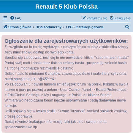
Renault 5 Klub Polska
FAQ
Zarejestruj się
Zaloguj się
S
Strona główna
Dział techniczny
LPG - instalacje gazowe
z
Ogłoszenie dla zarejestrowanych użytkowników:
u
Ze względu na to co się wydarzyło z naszym forum musisz zrobić kilka rzeczy
k
żeby mieć znowu dostęp do swojego konta.
a
Spróbuj się zalogować, jeśli się to nie powiedzie, kliknij "zapominałem hasła"
j
Podaj swój mail i dostaniesz link do zmiany hasła - proponuję zmienić hasło
na trochę mocniejsze niż mieliście ostatnio.
Dobre hasło to minimum 8 znaków, zawierające duże i małe litery, cyfry oraz
znaki specjalne jak - !@#$%^&*
Po zalogowaniu nowym hasłem zmień język forum na polski. Klikasz w swoją
nazwę u góry po prawej a potem - User Control Panel -> Board Preferences -
> Edit Global Settings -> My Language -> Polski -> i klikasz Submit
W miarę wolnego czasu forum będzie usprawniane i będą dodawane nowe
funkcje.
Jeśli pojawiły się w twoim profilu dziwne "krzaczki" zamiast polskich znaków,
proszę popraw je.
Dadaj również brakujące informację, taki jak płeć i swoje media
społecznościowe itp.