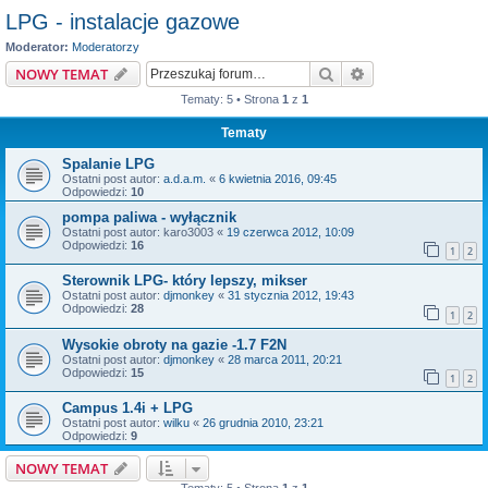
LPG - instalacje gazowe
Moderator:
Moderatorzy
Szukaj
Wyszukiwanie z
NOWY TEMAT
Tematy: 5 • Strona
1
z
1
Tematy
Spalanie LPG
Ostatni post autor:
a.d.a.m.
«
6 kwietnia 2016, 09:45
Odpowiedzi:
10
pompa paliwa - wyłącznik
Ostatni post autor:
karo3003
«
19 czerwca 2012, 10:09
Odpowiedzi:
16
1
2
Sterownik LPG- który lepszy, mikser
Ostatni post autor:
djmonkey
«
31 stycznia 2012, 19:43
Odpowiedzi:
28
1
2
Wysokie obroty na gazie -1.7 F2N
Ostatni post autor:
djmonkey
«
28 marca 2011, 20:21
Odpowiedzi:
15
1
2
Campus 1.4i + LPG
Ostatni post autor:
wilku
«
26 grudnia 2010, 23:21
Odpowiedzi:
9
NOWY TEMAT