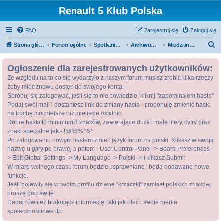
Renault 5 Klub Polska
FAQ
Zarejestruj się
Zaloguj się
S
Strona główna
Forum ogólne
Spotkania / Zloty
Archiwum zlotów
Miedziana Góra 2006 - Archiwum
z
Ogłoszenie dla zarejestrowanych użytkowników:
u
Ze względu na to co się wydarzyło z naszym forum musisz zrobić kilka rzeczy
k
żeby mieć znowu dostęp do swojego konta.
a
Spróbuj się zalogować, jeśli się to nie powiedzie, kliknij "zapominałem hasła"
j
Podaj swój mail i dostaniesz link do zmiany hasła - proponuję zmienić hasło
na trochę mocniejsze niż mieliście ostatnio.
Dobre hasło to minimum 8 znaków, zawierające duże i małe litery, cyfry oraz
znaki specjalne jak - !@#$%^&*
Po zalogowaniu nowym hasłem zmień język forum na polski. Klikasz w swoją
nazwę u góry po prawej a potem - User Control Panel -> Board Preferences -
> Edit Global Settings -> My Language -> Polski -> i klikasz Submit
W miarę wolnego czasu forum będzie usprawniane i będą dodawane nowe
funkcje.
Jeśli pojawiły się w twoim profilu dziwne "krzaczki" zamiast polskich znaków,
proszę popraw je.
Dadaj również brakujące informację, taki jak płeć i swoje media
społecznościowe itp.