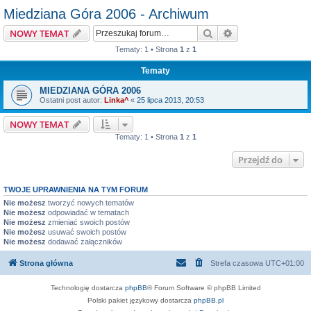
Miedziana Góra 2006 - Archiwum
Szukaj
Wyszukiwanie z
NOWY TEMAT
Tematy: 1 • Strona
1
z
1
Tematy
MIEDZIANA GÓRA 2006
Ostatni post autor:
Linka^
«
25 lipca 2013, 20:53
NOWY TEMAT
Tematy: 1 • Strona
1
z
1
Przejdź do
TWOJE UPRAWNIENIA NA TYM FORUM
Nie możesz
tworzyć nowych tematów
Nie możesz
odpowiadać w tematach
Nie możesz
zmieniać swoich postów
Nie możesz
usuwać swoich postów
Nie możesz
dodawać załączników
Strona główna
Strefa czasowa
UTC+01:00
Technologię dostarcza
phpBB
® Forum Software © phpBB Limited
Polski pakiet językowy dostarcza
phpBB.pl