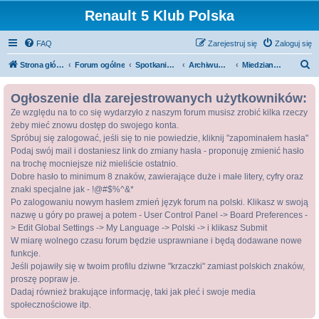
Renault 5 Klub Polska
FAQ
Zarejestruj się
Zaloguj się
S
Strona główna
Forum ogólne
Spotkania / Zloty
Archiwum zlotów
Miedziana Góra 2014 - Archiwum
z
Ogłoszenie dla zarejestrowanych użytkowników:
u
Ze względu na to co się wydarzyło z naszym forum musisz zrobić kilka rzeczy
k
żeby mieć znowu dostęp do swojego konta.
a
Spróbuj się zalogować, jeśli się to nie powiedzie, kliknij "zapominałem hasła"
j
Podaj swój mail i dostaniesz link do zmiany hasła - proponuję zmienić hasło
na trochę mocniejsze niż mieliście ostatnio.
Dobre hasło to minimum 8 znaków, zawierające duże i małe litery, cyfry oraz
znaki specjalne jak - !@#$%^&*
Po zalogowaniu nowym hasłem zmień język forum na polski. Klikasz w swoją
nazwę u góry po prawej a potem - User Control Panel -> Board Preferences -
> Edit Global Settings -> My Language -> Polski -> i klikasz Submit
W miarę wolnego czasu forum będzie usprawniane i będą dodawane nowe
funkcje.
Jeśli pojawiły się w twoim profilu dziwne "krzaczki" zamiast polskich znaków,
proszę popraw je.
Dadaj również brakujące informację, taki jak płeć i swoje media
społecznościowe itp.