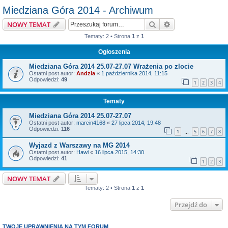
Miedziana Góra 2014 - Archiwum
Szukaj
Wyszukiwanie z
NOWY TEMAT
Tematy: 2 • Strona
1
z
1
Ogłoszenia
Miedziana Góra 2014 25.07-27.07 Wrażenia po zlocie
Ostatni post autor:
Andzia
«
1 października 2014, 11:15
Odpowiedzi:
49
1
2
3
4
Tematy
Miedziana Góra 2014 25.07-27.07
Ostatni post autor:
marcin4168
«
27 lipca 2014, 19:48
Odpowiedzi:
116
1
5
6
7
8
…
Wyjazd z Warszawy na MG 2014
Ostatni post autor:
Hawi
«
16 lipca 2015, 14:30
Odpowiedzi:
41
1
2
3
NOWY TEMAT
Tematy: 2 • Strona
1
z
1
Przejdź do
TWOJE UPRAWNIENIA NA TYM FORUM