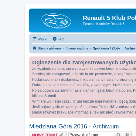
Renault 5 Klub Po
Forum miłośników Renault 5
Więcej…
FAQ
Strona główna
Forum ogólne
Spotkania / Zloty
Archiw
Ogłoszenie dla zarejestrowanych użyt
Ze względu na to co się wydarzyło z naszym forum musisz zrob
Spróbuj się zalogować, jeśli się to nie powiedzie, kliknij "zap
Podaj swój mail i dostaniesz link do zmiany hasła - proponuję z
Dobre hasło to minimum 8 znaków, zawierające duże i małe lite
Po zalogowaniu nowym hasłem zmień język forum na polski. Kli
klikasz Submit
W miarę wolnego czasu forum będzie usprawniane i będą dod
Jeśli pojawiły się w twoim profilu dziwne "krzaczki" zamiast po
Dadaj również brakujące informację, taki jak płeć i swoje medi
Miedziana Góra 2016 - Archiwum
Szukaj
Wy
NOWY TEMAT