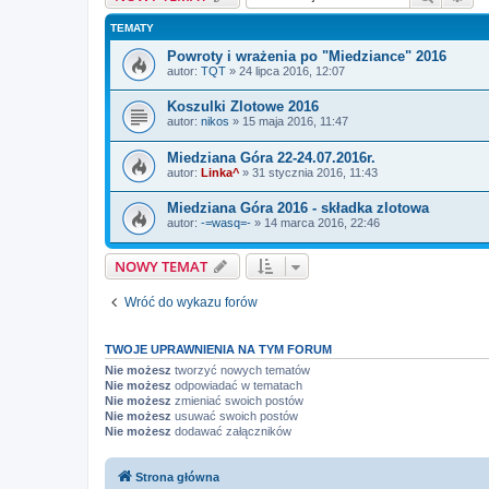
TEMATY
Powroty i wrażenia po "Miedziance" 2016
autor:
TQT
»
24 lipca 2016, 12:07
Koszulki Zlotowe 2016
autor:
nikos
»
15 maja 2016, 11:47
Miedziana Góra 22-24.07.2016r.
autor:
Linka^
»
31 stycznia 2016, 11:43
Miedziana Góra 2016 - składka zlotowa
autor:
-=wasq=-
»
14 marca 2016, 22:46
NOWY TEMAT
Wróć do wykazu forów
TWOJE UPRAWNIENIA NA TYM FORUM
Nie możesz
tworzyć nowych tematów
Nie możesz
odpowiadać w tematach
Nie możesz
zmieniać swoich postów
Nie możesz
usuwać swoich postów
Nie możesz
dodawać załączników
Strona główna