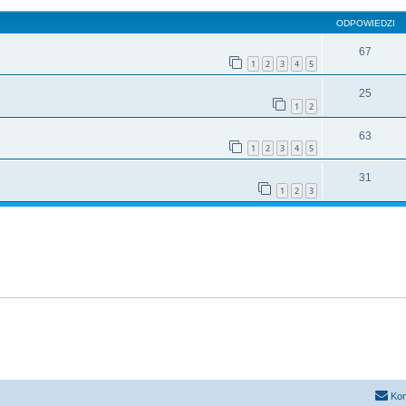
ODPOWIEDZI
67
1
2
3
4
5
25
1
2
63
1
2
3
4
5
31
1
2
3
Kon