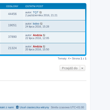
ODSŁONY
OSTATNI POST
autor:
TQT
44456
2 października 2016, 21:21
autor:
lodoo
19051
24 lipca 2016, 15:28
autor:
Andzia
37890
22 lipca 2016, 12:05
autor:
Andzia
21324
20 lipca 2016, 15:50
Tematy: 4 • Strona
1
z
1
Przejdź do
takt z nami
Usuń ciasteczka witryny
Strefa czasowa
UTC+01:00