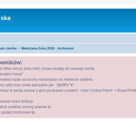
lska
um zlotów
Miedziana Góra 2016 - Archiwum
kowników:
ić kilka rzeczy żeby mieć znowu dostęp do swojego konta.
ominałem hasła"
mienić hasło na trochę mocniejsze niż mieliście ostatnio.
ry, cyfry oraz znaki specjalne jak - !@#$%^&*
kasz w swoją nazwę u góry po prawej a potem - User Control Panel -> Board Prefer
awane nowe funkcje.
lskich znaków, proszę popraw je.
a społecznościowe itp.
szukiwanie zaawansowane