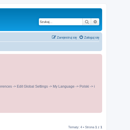
Szukaj
Wyszukiwanie z
Zarejestruj się
Zaloguj się
ences -> Edit Global Settings -> My Language -> Polski -> i
Tematy: 4 • Strona
1
z
1