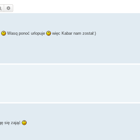
Szukaj
Wyszukiwanie zaawansowane
ć
Wasq ponoć urlopuje
więc Kabar nam został:)
gę się zająć