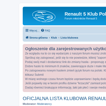
Renault 5 Klub Po
Forum miłośników Renault 5
Więcej…
FAQ
Strona główna
Klub
Lista klubowa
Ogłoszenie dla zarejestrowanych użyt
Ze względu na to co się wydarzyło z naszym forum musisz zrob
Spróbuj się zalogować, jeśli się to nie powiedzie, kliknij "zap
Podaj swój mail i dostaniesz link do zmiany hasła - proponuję z
Dobre hasło to minimum 8 znaków, zawierające duże i małe lite
Po zalogowaniu nowym hasłem zmień język forum na polski. Kli
klikasz Submit
W miarę wolnego czasu forum będzie usprawniane i będą dod
Jeśli pojawiły się w twoim profilu dziwne "krzaczki" zamiast po
Dadaj również brakujące informację, taki jak płeć i swoje medi
OFICJALNA LISTA KLUBOWA RENAUL
Moderator:
Moderatorzy