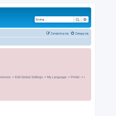
Szukaj
Wyszukiwanie z
Zarejestruj się
Zaloguj się
ences -> Edit Global Settings -> My Language -> Polski -> i