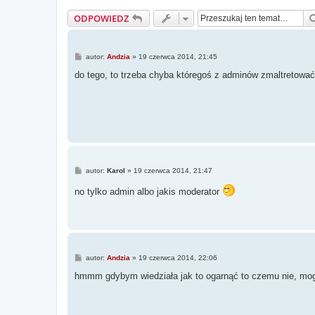
ODPOWIEDZ
P
autor:
Andzia
»
19 czerwca 2014, 21:45
o
s
do tego, to trzeba chyba któregoś z adminów zmaltretowa
t
P
autor:
Karol
»
19 czerwca 2014, 21:47
o
s
no tylko admin albo jakis moderator
t
P
autor:
Andzia
»
19 czerwca 2014, 22:06
o
s
hmmm gdybym wiedziała jak to ogarnąć to czemu nie, mo
t