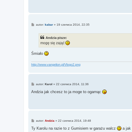
P
autor:
kabar
»
19 czerwca 2014, 22:35
o
s
t
Andzia pisze:
mogę się zająć
Śmiało
http://www.vangelion.pl/Vlogo2.png
P
autor:
Karol
»
22 czerwca 2014, 11:36
o
s
Andzia jak chcesz to ja moge to ogarnąc
t
P
autor:
Andzia
»
22 czerwca 2014, 19:48
o
s
Ty Karolu na razie to z Gumisiem w garażu walcz
a jak
t