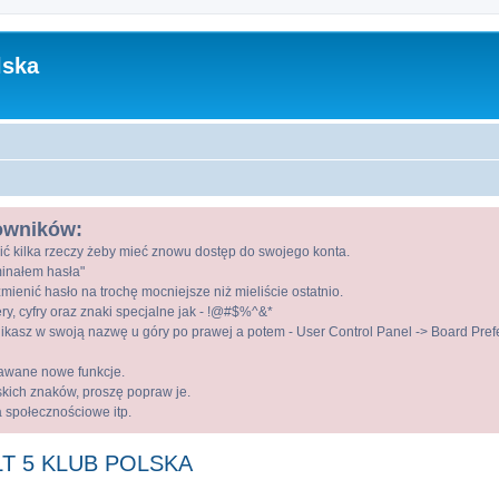
lska
kowników:
ić kilka rzeczy żeby mieć znowu dostęp do swojego konta.
ominałem hasła"
mienić hasło na trochę mocniejsze niż mieliście ostatnio.
ry, cyfry oraz znaki specjalne jak - !@#$%^&*
kasz w swoją nazwę u góry po prawej a potem - User Control Panel -> Board Prefer
awane nowe funkcje.
lskich znaków, proszę popraw je.
a społecznościowe itp.
T 5 KLUB POLSKA