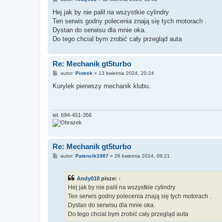
o
s
Hej jak by nie palił na wszystkie cylindry
t
Ten serwis godny polecenia znają się tych motorach .
Dystan do serwisu dla mnie oka.
Do tego chcial bym zrobić cały przegląd auta
Re: Mechanik gt5turbo
P
autor:
Piotrek
»
13 kwietnia 2024, 20:24
o
s
Kurylek pierwszy mechanik klubu.
t
tel. 694-451-356
Re: Mechanik gt5turbo
P
autor:
Patencik1987
»
26 kwietnia 2024, 09:21
o
s
t
Andy018
pisze:
↑
Hej jak by nie palił na wszystkie cylindry
Ten serwis godny polecenia znają się tych motorach .
Dystan do serwisu dla mnie oka.
Do tego chcial bym zrobić cały przegląd auta