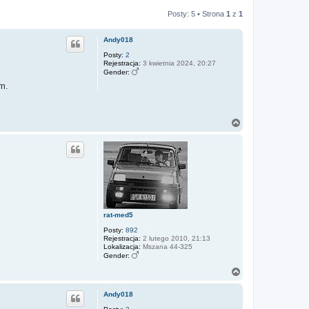
Posty: 5 • Strona
1
z
1
Andy018
Posty:
2
Rejestracja:
3 kwietnia 2024, 20:27
Gender:
em.
N
a
g
ó
r
ę
rat-med5
Posty:
892
Rejestracja:
2 lutego 2010, 21:13
Lokalizacja:
Mszana 44-325
Gender:
N
a
g
Andy018
ó