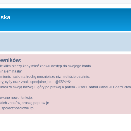
lska
kowników:
ić kilka rzeczy żeby mieć znowu dostęp do swojego konta.
ominałem hasła"
mienić hasło na trochę mocniejsze niż mieliście ostatnio.
ry, cyfry oraz znaki specjalne jak - !@#$%^&*
kasz w swoją nazwę u góry po prawej a potem - User Control Panel -> Board Prefer
awane nowe funkcje.
lskich znaków, proszę popraw je.
a społecznościowe itp.