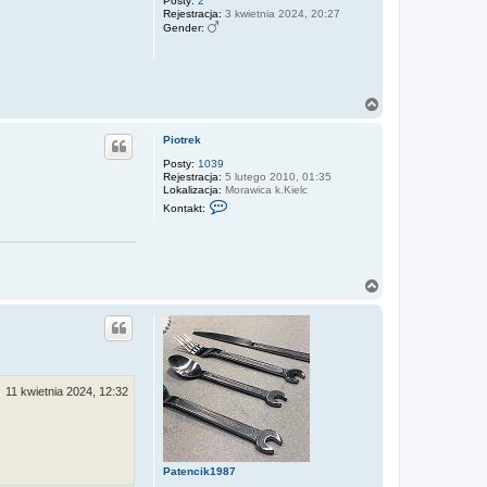
r
Posty:
2
Rejestracja:
3 kwietnia 2024, 20:27
ę
Gender:
N
a
g
Piotrek
ó
r
Posty:
1039
Rejestracja:
5 lutego 2010, 01:35
ę
Lokalizacja:
Morawica k.Kielc
S
Kontakt:
k
o
n
t
a
k
N
t
a
u
g
j
ó
s
r
i
ę
ę
z
P
11 kwietnia 2024, 12:32
i
o
t
r
e
k
Patencik1987