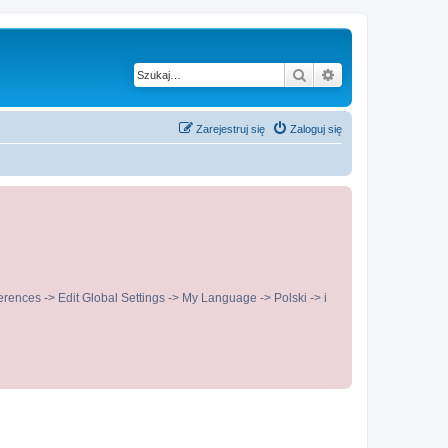
Szukaj
Wyszukiwanie z
Zarejestruj się
Zaloguj się
ences -> Edit Global Settings -> My Language -> Polski -> i