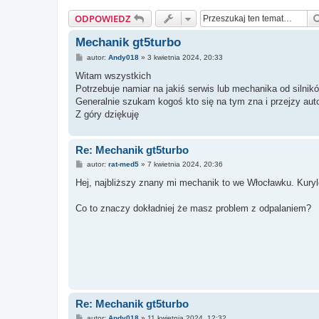
ODPOWIEDZ
Mechanik gt5turbo
P
autor:
Andy018
»
3 kwietnia 2024, 20:33
o
s
Witam wszystkich
t
Potrzebuje namiar na jakiś serwis lub mechanika od silnik
Generalnie szukam kogoś kto się na tym zna i przejzy auto
Z góry dziękuję
Re: Mechanik gt5turbo
P
autor:
rat-med5
»
7 kwietnia 2024, 20:36
o
s
Hej, najbliższy znany mi mechanik to we Włocławku. Kuryl
t
Co to znaczy dokładniej że masz problem z odpalaniem?
Re: Mechanik gt5turbo
P
autor:
Andy018
»
11 kwietnia 2024, 12:32