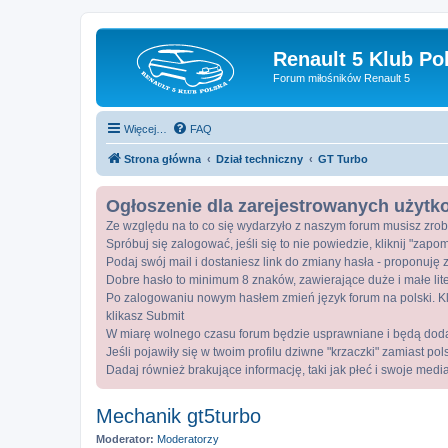
Renault 5 Klub Po
Forum miłośników Renault 5
Więcej…
FAQ
Strona główna
Dział techniczny
GT Turbo
Ogłoszenie dla zarejestrowanych użyt
Ze względu na to co się wydarzyło z naszym forum musisz zrob
Spróbuj się zalogować, jeśli się to nie powiedzie, kliknij "zap
Podaj swój mail i dostaniesz link do zmiany hasła - proponuję z
Dobre hasło to minimum 8 znaków, zawierające duże i małe lite
Po zalogowaniu nowym hasłem zmień język forum na polski. Kli
klikasz Submit
W miarę wolnego czasu forum będzie usprawniane i będą dod
Jeśli pojawiły się w twoim profilu dziwne "krzaczki" zamiast po
Dadaj również brakujące informację, taki jak płeć i swoje medi
Mechanik gt5turbo
Moderator:
Moderatorzy