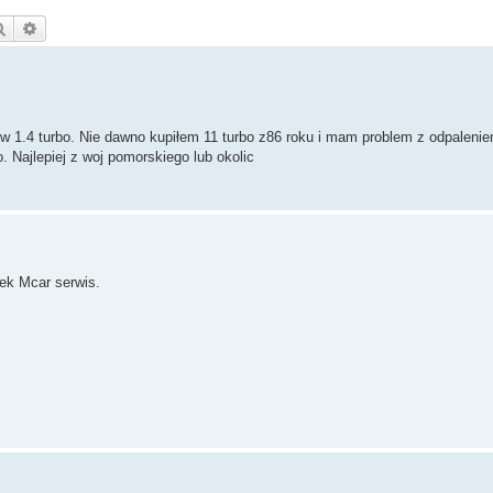
Szukaj
Wyszukiwanie zaawansowane
ów 1.4 turbo. Nie dawno kupiłem 11 turbo z86 roku i mam problem z odpaleni
. Najlepiej z woj pomorskiego lub okolic
ek Mcar serwis.