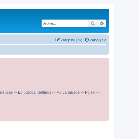
Szukaj
Wyszukiwanie z
Zarejestruj się
Zaloguj się
ences -> Edit Global Settings -> My Language -> Polski -> i