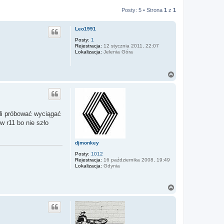
Posty: 5 • Strona
1
z
1
Leo1991
Posty:
1
Rejestracja:
12 stycznia 2011, 22:07
Lokalizacja:
Jelenia Góra
N
a
g
ó
r
ę
oli próbować wyciągać
w r11 bo nie szło
djmonkey
Posty:
1012
Rejestracja:
16 października 2008, 19:49
Lokalizacja:
Gdynia
N
a
g
ó
r
ę