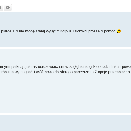
Szukaj
Wyszukiwanie zaawansowane
piątce 1,4 nie mogę starej wyjąć z korpusu skrzyni proszę o pomoc
innymi psiknąć jakimś odrdzewiaczem w zagłębienie gdzie siedzi linka i pow
spróbuj ja wyciągnąć i włóż nową do starego pancerza tą 2 opcję przerabiałem 