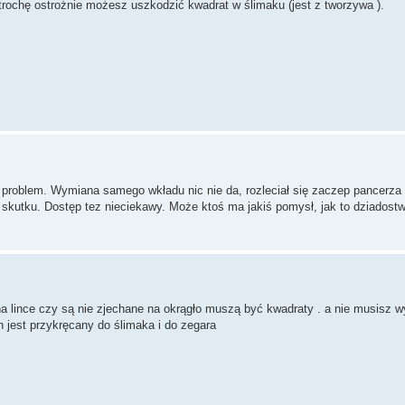
 trochę ostrożnie możesz uszkodzić kwadrat w ślimaku (jest z tworzywa ).
roblem. Wymiana samego wkładu nic nie da, rozleciał się zaczep pancerza o
 skutku. Dostęp tez nieciekawy. Może ktoś ma jakiś pomysł, jak to dziadost
na lince czy są nie zjechane na okrągło muszą być kwadraty . a nie musisz 
 jest przykręcany do ślimaka i do zegara