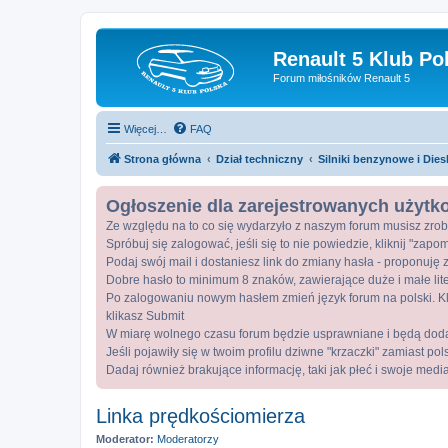
Renault 5 Klub Po
Forum miłośników Renault 5
Więcej…
FAQ
Strona główna
Dział techniczny
Silniki benzynowe i Dies
Ogłoszenie dla zarejestrowanych użyt
Ze względu na to co się wydarzyło z naszym forum musisz zrob
Spróbuj się zalogować, jeśli się to nie powiedzie, kliknij "zap
Podaj swój mail i dostaniesz link do zmiany hasła - proponuję z
Dobre hasło to minimum 8 znaków, zawierające duże i małe lite
Po zalogowaniu nowym hasłem zmień język forum na polski. Kli
klikasz Submit
W miarę wolnego czasu forum będzie usprawniane i będą dod
Jeśli pojawiły się w twoim profilu dziwne "krzaczki" zamiast po
Dadaj również brakujące informację, taki jak płeć i swoje medi
Linka prędkościomierza
Moderator:
Moderatorzy