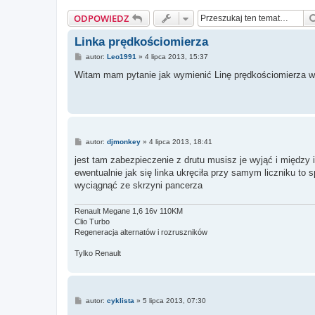
ODPOWIEDZ
Linka prędkościomierza
P
autor:
Leo1991
»
4 lipca 2013, 15:37
o
s
Witam mam pytanie jak wymienić Linę prędkościomierza w 
t
P
autor:
djmonkey
»
4 lipca 2013, 18:41
o
s
jest tam zabezpieczenie z drutu musisz je wyjąć i między 
t
ewentualnie jak się linka ukręciła przy samym liczniku to 
wyciągnąć ze skrzyni pancerza
Renault Megane 1,6 16v 110KM
Clio Turbo
Regeneracja alternatów i rozruszników
Tylko Renault
P
autor:
cyklista
»
5 lipca 2013, 07:30
o