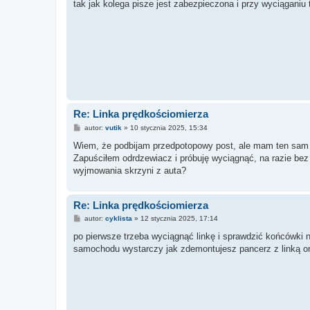
s
tak jak kolega pisze jest zabezpieczona i przy wyciąganiu
t
Re: Linka prędkościomierza
P
autor:
vutik
»
10 stycznia 2025, 15:34
o
s
Wiem, że podbijam przedpotopowy post, ale mam ten sam p
t
Zapuściłem odrdzewiacz i próbuję wyciągnąć, na razie bez
wyjmowania skrzyni z auta?
Re: Linka prędkościomierza
P
autor:
cyklista
»
12 stycznia 2025, 17:14
o
s
po pierwsze trzeba wyciągnąć linkę i sprawdzić końcówki 
t
samochodu wystarczy jak zdemontujesz pancerz z linką on