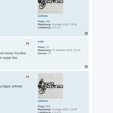
cyklista
Posty:
351
Rejestracja:
4 lutego 2010, 19:36
Lokalizacja:
£ ó d ¼
N
a
g
vutik
ó
r
Posty:
12
Rejestracja:
21 kwietnia 2023, 10:10
ę
d strony licznika.
Gender:
wo wyjąć bez
N
a
g
ó
r
ę
wyciągać połowę
cyklista
Posty:
351
Rejestracja:
4 lutego 2010, 19:36
Lokalizacja:
£ ó d ¼