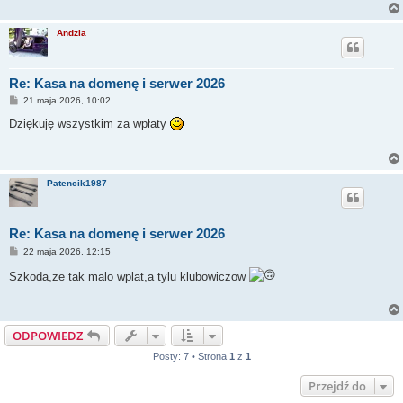
Andzia
Re: Kasa na domenę i serwer 2026
P
21 maja 2026, 10:02
o
s
Dziękuję wszystkim za wpłaty
t
Patencik1987
Re: Kasa na domenę i serwer 2026
P
22 maja 2026, 12:15
o
s
Szkoda,ze tak malo wplat,a tylu klubowiczow
t
ODPOWIEDZ
Posty: 7 • Strona
1
z
1
Przejdź do