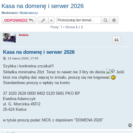
Kasa na domenę i serwer 2026
Moderator:
Moderatorzy
Szukaj
Wyszuki
ODPOWIEDZ
Posty: 7 • Strona
1
z
1
Andzia
Kasa na domenę i serwer 2026
P
13 marca 2026, 17:55
o
s
Szybka i konkretna zrzutka!!!
t
Składka minimalna 20zł. Teraz to nawet nie 3 litry do diesla
Jeśli
ktoś ma chętkę dać więcej to śmiało, proszę się nie krępować
Standardowo proszę o wpłaty na konto:
37 1020 2629 0000 9402 0120 5681 PKO BP
Ewelina Adamczyk
ul. G. Morcinka 45F/2
25-424 Kielce
w tytule proszę podać NICK z dopiskiem "DOMENA 2026"