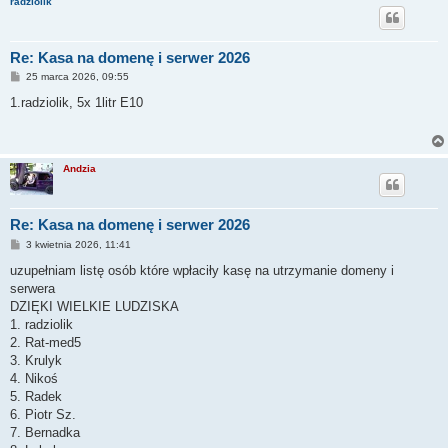
radziolik
Re: Kasa na domenę i serwer 2026
P
25 marca 2026, 09:55
o
s
1.radziolik, 5x 1litr E10
t
Andzia
Re: Kasa na domenę i serwer 2026
P
3 kwietnia 2026, 11:41
o
s
uzupełniam listę osób które wpłaciły kasę na utrzymanie domeny i
t
serwera
DZIĘKI WIELKIE LUDZISKA
1. radziolik
2. Rat-med5
3. Krulyk
4. Nikoś
5. Radek
6. Piotr Sz.
7. Bernadka