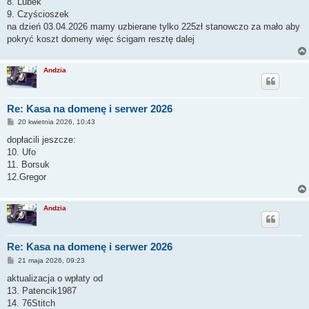
8. Lubek
9. Czyścioszek
na dzień 03.04.2026 mamy uzbierane tylko 225zł stanowczo za mało aby
pokryć koszt domeny więc ścigam resztę dalej
Andzia
Re: Kasa na domenę i serwer 2026
P
20 kwietnia 2026, 10:43
o
s
dopłacili jeszcze:
t
10. Ufo
11. Borsuk
12.Gregor
Andzia
Re: Kasa na domenę i serwer 2026
P
21 maja 2026, 09:23
o
s
aktualizacja o wpłaty od
t
13. Patencik1987
14. 76Stitch