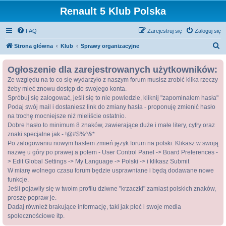
Renault 5 Klub Polska
FAQ
Zarejestruj się
Zaloguj się
S
Strona główna
Klub
Sprawy organizacyjne
z
Ogłoszenie dla zarejestrowanych użytkowników:
u
Ze względu na to co się wydarzyło z naszym forum musisz zrobić kilka rzeczy
k
żeby mieć znowu dostęp do swojego konta.
a
Spróbuj się zalogować, jeśli się to nie powiedzie, kliknij "zapominałem hasła"
j
Podaj swój mail i dostaniesz link do zmiany hasła - proponuję zmienić hasło
na trochę mocniejsze niż mieliście ostatnio.
Dobre hasło to minimum 8 znaków, zawierające duże i małe litery, cyfry oraz
znaki specjalne jak - !@#$%^&*
Po zalogowaniu nowym hasłem zmień język forum na polski. Klikasz w swoją
nazwę u góry po prawej a potem - User Control Panel -> Board Preferences -
> Edit Global Settings -> My Language -> Polski -> i klikasz Submit
W miarę wolnego czasu forum będzie usprawniane i będą dodawane nowe
funkcje.
Jeśli pojawiły się w twoim profilu dziwne "krzaczki" zamiast polskich znaków,
proszę popraw je.
Dadaj również brakujące informację, taki jak płeć i swoje media
społecznościowe itp.