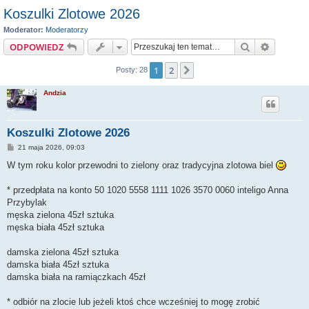
Koszulki Zlotowe 2026
Moderator:
Moderatorzy
Szukaj
Wyszuki
ODPOWIEDZ
1
2
Następna
Posty: 28
Andzia
Koszulki Zlotowe 2026
P
21 maja 2026, 09:03
o
s
W tym roku kolor przewodni to zielony oraz tradycyjna zlotowa biel
t
* przedpłata na konto 50 1020 5558 1111 1026 3570 0060 inteligo Anna
Przybylak
męska zielona 45zł sztuka
męska biała 45zł sztuka
damska zielona 45zł sztuka
damska biała 45zł sztuka
damska biała na ramiączkach 45zł
* odbiór na zlocie lub jeżeli ktoś chce wcześniej to mogę zrobić