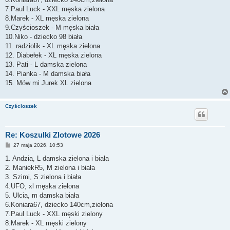
7.Paul Luck - XXL męska zielona
8.Marek - XL męska zielona
9.Czyścioszek - M męska biała
10.Niko - dziecko 98 biała
11. radziolik - XL męska zielona
12. Diabełek - XL męska zielona
13. Pati - L damska zielona
14. Pianka - M damska biała
15. Mów mi Jurek XL zielona
Czyścioszek
Re: Koszulki Zlotowe 2026
P
27 maja 2026, 10:53
o
s
1. Andzia, L damska zielona i biała
t
2. ManiekR5, M zielona i biała
3. Szimi, S zielona i biała
4.UFO, xl męska zielona
5. Ulcia, m damska biała
6.Koniara67, dziecko 140cm,zielona
7.Paul Luck - XXL męski zielony
8.Marek - XL męski zielony