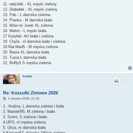
11. radziolik - XL męski zielony
12. Diabełek - XL męski zielony
13. Pati - L damska zielona
14. Pianka - M damska biała
15. Mów mi Jurek XL zielona
16. Melon - L męski biała
17 Kurylek- 4xl biała i zielona
18. Chyla - xl damska biała i zielona
19.Rat-Med5 - M męska zielona
20. Basia XL damska biała
21. Tusia L damska biała
22. BoRy5 S męska zielona
krulyk
Re: Koszulki Zlotowe 2026
P
1 czerwca 2026, 21:19
o
s
1.. Andzia, L damska zielona i biała
t
2. ManiekR5, M zielona i biała
3. Szimi, S zielona i biała
4.UFO, xl męska zielona
5. Ulcia, m damska biała
6.Koniara67, dziecko 140cm,zielona