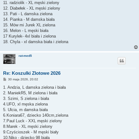
11. radziolik - XL męski zielony
12. Diabełek - XL męski zielony
13. Pati - L damska zielona
14. Pianka - M damska biała
15. Mów mi Jurek XL zielona
16. Melon - L męski biała
17 Kurylek- 4xl biała i zielona
18. Chyla - xl damska biała i zielona
rat-med5
Re: Koszulki Zlotowe 2026
P
30 maja 2026, 20:02
o
s
1. Andzia, L damska zielona i biała
t
2. ManiekR5, M zielona i biała
3. Szimi, S zielona i biała
4.UFO, xl męska zielona
5. Ulcia, m damska biała
6.Koniara67, dziecko 140cm,zielona
7.Paul Luck - XXL męski zielony
8.Marek - XL męski zielony
9.Czyścioszek - M męski biały
10.Niko - dziecko 98 biała