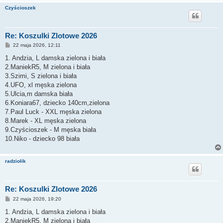
Czyścioszek
Re: Koszulki Zlotowe 2026
P
22 maja 2026, 12:11
o
s
1. Andzia, L damska zielona i biała
t
2.ManiekR5, M zielona i biała
3.Szimi, S zielona i biała
4.UFO, xl męska zielona
5.Ulcia,m damska biała
6.Koniara67, dziecko 140cm,zielona
7.Paul Luck - XXL męska zielona
8.Marek - XL męska zielona
9.Czyścioszek - M męska biała
10.Niko - dziecko 98 biała
radziolik
Re: Koszulki Zlotowe 2026
P
22 maja 2026, 19:20
o
s
1. Andzia, L damska zielona i biała
t
2.ManiekR5, M zielona i biała