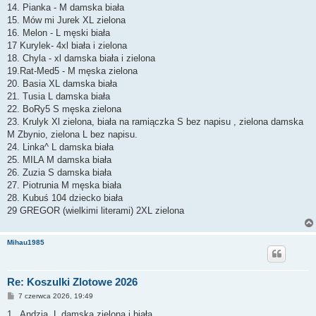
14. Pianka - M damska biała
15. Mów mi Jurek XL zielona
16. Melon - L męski biała
17 Kurylek- 4xl biała i zielona
18. Chyla - xl damska biała i zielona
19.Rat-Med5 - M męska zielona
20. Basia XL damska biała
21. Tusia L damska biała
22. BoRy5 S męska zielona
23. Krulyk Xl zielona, biała na ramiączka S bez napisu , zielona damska
M Zbynio, zielona L bez napisu.
24. Linka^ L damska biała
25. MILA M damska biała
26. Zuzia S damska biała
27. Piotrunia M męska biała
28. Kubuś 104 dziecko biała
29 GREGOR (wielkimi literami) 2XL zielona
Mihau1985
Re: Koszulki Zlotowe 2026
P
7 czerwca 2026, 19:49
o
s
1.. Andzia, L damska zielona i biała