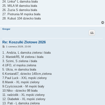
24. Linka^ L damska biała
25. MILA M damska biała
26. Zuzia S damska biała
27. Piotrunia M męska biała
28. Kubuś 104 dziecko biała
Gregor
Re: Koszulki Zlotowe 2026
P
1 czerwca 2026, 23:00
o
s
1.. Andzia, L damska zielona i biała
t
2. ManiekR5, M zielona i biała
3. Szimi, S zielona i biała
4.UFO, xl męska zielona
5. Ulcia, m damska biała
6.Koniara67, dziecko 140cm,zielona
7.Paul Luck - XXL męski zielony
8.Marek - XL męski zielony
9.Czyścioszek - M męski biały
10.Niko - dziecko 98 biała
11. radziolik - XL męski zielony
12. Diabełek - XL męski zielony
13. Pati - L damska zielona