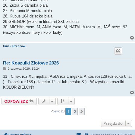
26. Zuzia S damska biała
27. Piotrunia M męska biała
28. Kubuś 104 dziecko biała
29 GREGOR (wielkimi literami) 2XL zielona
30. MICHAŁ rozm. M, ANIA rozm. M, NATALIA rozm. M, JAŚ rozm. 92
(wszystko duże litery i kolor biały)
Cinek Rzeszow
Re: Koszulki Zlotowe 2026
P
9 czerwca 2026, 15:24
o
s
31 . Cinek roz XL męska , ASIA roz L męska, Antoś roz128 (dziecko 8 lat
t
) , Franek roz158 ( dziecko 12 lat lub męska S ) . Wszystkie koszulki
KOLOR ZIELONY
ODPOWIEDZ
1
2
Następna
Posty: 28
Przejdź do