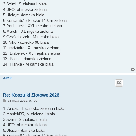
3.Szimi, S zielona i biała
4.UFO, xl męska zielona
5.Ulcia,m damska biała
6.Koniara67, dziecko 140cm,zielona
7.Paul Luck - XXL męska zielona
8.Marek - XL męska zielona
9.Czyścioszek - M męska biała
10.Niko - dziecko 98 biała
11. radziolik - XL męska zielona
12. Diabełek - XL męska zielona
13. Pati - L damska zielona
14. Pianka - M damska biała
Jurek
Re: Koszulki Zlotowe 2026
P
23 maja 2026, 07:00
o
s
1. Andzia, L damska zielona i biała
t
2.ManiekR5, M zielona i biała
3.Szimi, S zielona i biała
4.UFO, xl męska zielona
5.Ulcia,m damska biała
6.Koniara67, dziecko 140cm,zielona