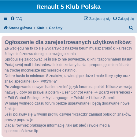
Renault 5 Klub Polska
FAQ
Zarejestruj się
Zaloguj się
S
Strona główna
Klub
Gadżety
z
Ogłoszenie dla zarejestrowanych użytkowników:
u
Ze względu na to co się wydarzyło z naszym forum musisz zrobić kilka rzeczy
k
żeby mieć znowu dostęp do swojego konta.
a
Spróbuj się zalogować, jeśli się to nie powiedzie, kliknij "zapominałem hasła"
j
Podaj swój mail i dostaniesz link do zmiany hasła - proponuję zmienić hasło
na trochę mocniejsze niż mieliście ostatnio.
Dobre hasło to minimum 8 znaków, zawierające duże i małe litery, cyfry oraz
znaki specjalne jak - !@#$%^&*
Po zalogowaniu nowym hasłem zmień język forum na polski. Klikasz w swoją
nazwę u góry po prawej a potem - User Control Panel -> Board Preferences -
> Edit Global Settings -> My Language -> Polski -> i klikasz Submit
W miarę wolnego czasu forum będzie usprawniane i będą dodawane nowe
funkcje.
Jeśli pojawiły się w twoim profilu dziwne "krzaczki" zamiast polskich znaków,
proszę popraw je.
Dadaj również brakujące informację, taki jak płeć i swoje media
społecznościowe itp.