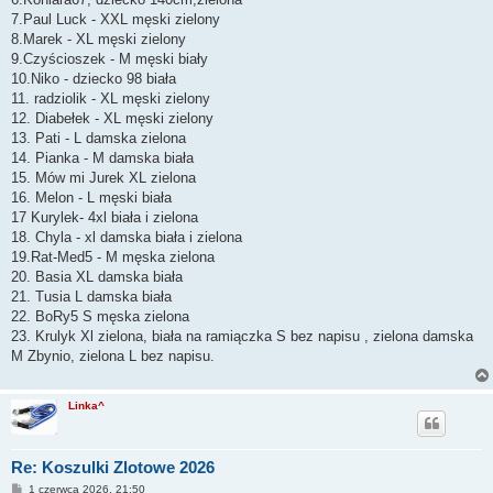
7.Paul Luck - XXL męski zielony
8.Marek - XL męski zielony
9.Czyścioszek - M męski biały
10.Niko - dziecko 98 biała
11. radziolik - XL męski zielony
12. Diabełek - XL męski zielony
13. Pati - L damska zielona
14. Pianka - M damska biała
15. Mów mi Jurek XL zielona
16. Melon - L męski biała
17 Kurylek- 4xl biała i zielona
18. Chyla - xl damska biała i zielona
19.Rat-Med5 - M męska zielona
20. Basia XL damska biała
21. Tusia L damska biała
22. BoRy5 S męska zielona
23. Krulyk Xl zielona, biała na ramiączka S bez napisu , zielona damska
M Zbynio, zielona L bez napisu.
Linka^
Re: Koszulki Zlotowe 2026
P
1 czerwca 2026, 21:50