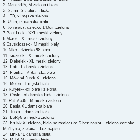
t
2. ManiekR5, M zielona i biała
3. Szimi, S zielona i biała
4.UFO, xl męska zielona
5. Ulcia, m damska biała
6.Koniara67, dziecko 140cm,zielona
7.Paul Luck - XXL męski zielony
8.Marek - XL męski zielony
9.Czyścioszek - M męski biały
10.Niko - dziecko 98 biała
11. radziolik - XL męski zielony
12. Diabełek - XL męski zielony
13. Pati - L damska zielona
14. Pianka - M damska biała
15. Mów mi Jurek XL zielona
16. Melon - L męski biała
17 Kurylek- 4xl biała i zielona
18. Chyla - xl damska biała i zielona
19.Rat-Med5 - M męska zielona
20. Basia XL damska biała
21. Tusia L damska biała
22. BoRy5 S męska zielona
23. Krulyk Xl zielona, biała na ramiączka S bez napisu , zielona damska
M Zbynio, zielona L bez napisu.
24. Linka^ L damska biała
25. MILA M damska biała