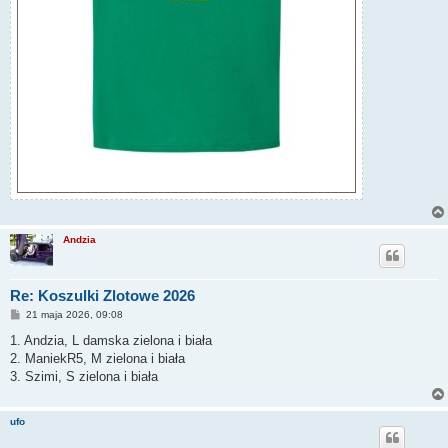
Andzia
Re: Koszulki Zlotowe 2026
P
21 maja 2026, 09:08
o
s
1. Andzia, L damska zielona i biała
t
2. ManiekR5, M zielona i biała
3. Szimi, S zielona i biała
ufo