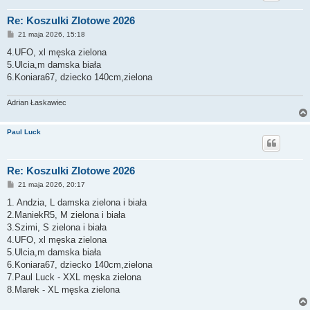
Re: Koszulki Zlotowe 2026
P
21 maja 2026, 15:18
o
s
4.UFO, xl męska zielona
t
5.Ulcia,m damska biała
6.Koniara67, dziecko 140cm,zielona
Adrian Łaskawiec
Paul Luck
Re: Koszulki Zlotowe 2026
P
21 maja 2026, 20:17
o
s
1. Andzia, L damska zielona i biała
t
2.ManiekR5, M zielona i biała
3.Szimi, S zielona i biała
4.UFO, xl męska zielona
5.Ulcia,m damska biała
6.Koniara67, dziecko 140cm,zielona
7.Paul Luck - XXL męska zielona
8.Marek - XL męska zielona