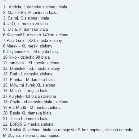
o
s
1.. Andzia, L damska zielona i biała
t
2. ManiekR5, M zielona i biała
3. Szimi, S zielona i biała
4.UFO, xl męska zielona
5. Ulcia, m damska biała
6.Koniara67, dziecko 140cm,zielona
7.Paul Luck - XXL męski zielony
8.Marek - XL męski zielony
9.Czyścioszek - M męski biały
10.Niko - dziecko 98 biała
11. radziolik - XL męski zielony
12. Diabełek - XL męski zielony
13. Pati - L damska zielona
14. Pianka - M damska biała
15. Mów mi Jurek XL zielona
16. Melon - L męski biała
17 Kurylek- 4xl biała i zielona
18. Chyla - xl damska biała i zielona
19.Rat-Med5 - M męska zielona
20. Basia XL damska biała
21. Tusia L damska biała
22. BoRy5 S męska zielona
23. Krulyk Xl zielona, biała na ramiączka S bez napisu , zielona damska
M Zbynio, zielona L bez napisu.