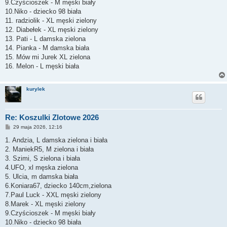
9.Czyścioszek - M męski biały
10.Niko - dziecko 98 biała
11. radziolik - XL męski zielony
12. Diabełek - XL męski zielony
13. Pati - L damska zielona
14. Pianka - M damska biała
15. Mów mi Jurek XL zielona
16. Melon - L męski biała
kurylek
Re: Koszulki Zlotowe 2026
P
29 maja 2026, 12:16
o
s
1. Andzia, L damska zielona i biała
t
2. ManiekR5, M zielona i biała
3. Szimi, S zielona i biała
4.UFO, xl męska zielona
5. Ulcia, m damska biała
6.Koniara67, dziecko 140cm,zielona
7.Paul Luck - XXL męski zielony
8.Marek - XL męski zielony
9.Czyścioszek - M męski biały
10.Niko - dziecko 98 biała